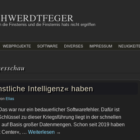
SCHWERDTFEGER
 die Finsternis und die Finsternis hats nicht ergriffen
WEBPROJEKTE
SOFTWARE
DIVERSES
IMPRESSUM
NEUIGKEIT
gesschau
stliche Intelligenz« haben
von
Elias
Das war nur ein bedauerlicher Softwarefehler. Dafür ist
chlüssel zu dieser Kriegsführung liegt in der schnellen
en auf Basis großer Datenmengen. Schon seit 2019 haben
et Center«, …
Weiterlesen
→