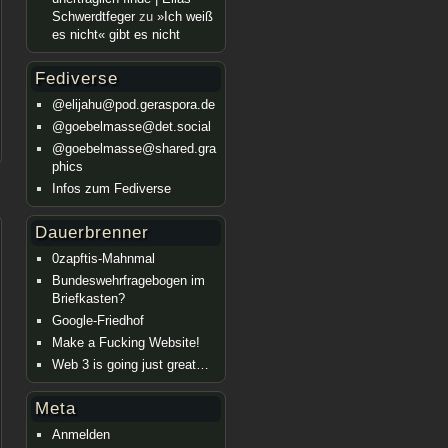
Schwerdtfeger
zu
»Ich weiß
es nicht« gibt es nicht
Fediverse
@elijahu@pod.geraspora.de
@goebelmasse@det.social
@goebelmasse@shared.gra
phics
Infos zum Fediverse
Dauerbrenner
0zapftis-Mahnmal
Bundeswehrfragebogen im
Briefkasten?
Google-Friedhof
Make a Fucking Website!
Web 3 is going just great…
Meta
Anmelden