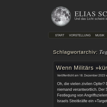
Zum
Inhalt
ELIAS 
springen
Und das Licht scheint in
START
VORSTELLUNG
MUSIK
Ta
Schlagwortarchiv:
Wenn Militärs »kün
Veröffentlicht am
18. Dezember 2023
Oh, die vielen zivilen Opfer? 
niemand verantwortlich. Der S
Festlegung von Angriffsziel
Israels Streitkräfte ein »Targ