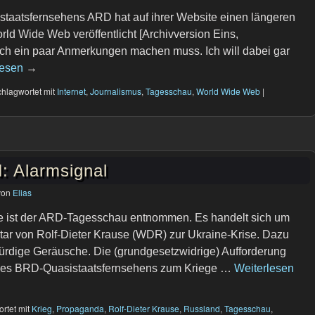
staatsfernsehens ARD hat auf ihrer Website einen längeren
rld Wide Web veröffentlicht [Archivversion Eins,
ich ein paar Anmerkungen machen muss. Ich will dabei gar
lesen
→
hlagwortet mit
Internet
,
Journalismus
,
Tagesschau
,
World Wide Web
|
Alarmsignal
von
Elias
e ist der ARD-Tagesschau entnommen. Es handelt sich um
r von Rolf-Dieter Krause (WDR) zur Ukraine-Krise. Dazu
ürdige Geräusche. Die (grundgesetzwidrige) Aufforderung
des BRD-Quasistaatsfernsehens zum Kriege …
Weiterlesen
rtet mit
Krieg
,
Propaganda
,
Rolf-Dieter Krause
,
Russland
,
Tagesschau
,