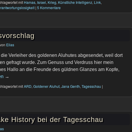
hlagwortet mit
Hamas
,
Israel
,
Krieg
,
Künstliche Intelligenz
,
Link
,
rantwortungslosigkeit
|
5 Kommentare
svorschlag
von
Elias
 die Verleiher des goldenen Aluhutes abgesendet, weil dort
n gefragt wurde. Zum Genuss und Verdruss hier mein
liches Hallo an die Freunde des güldnen Glanzes am Kopfe,
en
→
hlagwortet mit
ARD
,
Goldener Aluhut
,
Jana Genth
,
Tagesschau
|
e History bei der Tagesschau
ias