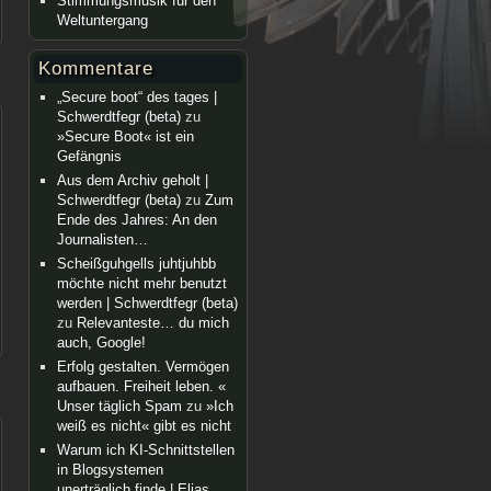
Stimmungsmusik für den
Weltuntergang
Kommentare
„Secure boot“ des tages |
Schwerdtfegr (beta)
zu
»Secure Boot« ist ein
Gefängnis
Aus dem Archiv geholt |
Schwerdtfegr (beta)
zu
Zum
Ende des Jahres: An den
Journalisten…
Scheißguhgells juhtjuhbb
möchte nicht mehr benutzt
werden | Schwerdtfegr (beta)
zu
Relevanteste… du mich
auch, Google!
Erfolg gestalten. Vermögen
aufbauen. Freiheit leben. «
Unser täglich Spam
zu
»Ich
weiß es nicht« gibt es nicht
Warum ich KI-Schnittstellen
in Blogsystemen
unerträglich finde | Elias