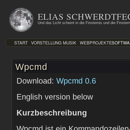
Zum
Inhalt
ELIAS SCHWERDTFE
springen
Und das Licht scheint in die Finsternis und die Finstern
START
VORSTELLUNG
MUSIK
WEBPROJEKTE
SOFTWA
Wpcmd
Download:
Wpcmd 0.6
English version below
Kurzbeschreibung
Wpcmd ist ein Kommandozeilen