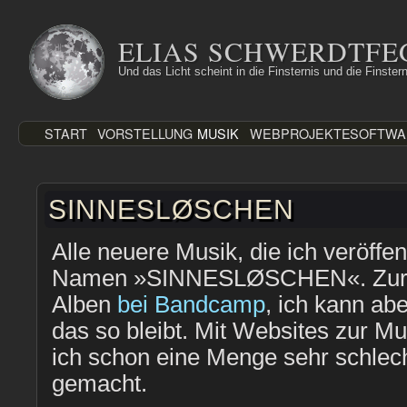
Zum
Inhalt
ELIAS SCHWERDTFE
springen
Und das Licht scheint in die Finsternis und die Finstern
START
VORSTELLUNG
MUSIK
WEBPROJEKTE
SOFTWA
SINNESLØSCHEN
Alle neuere Musik, die ich veröffen
Namen »SINNESLØSCHEN«. Zurzei
Alben
bei Bandcamp
, ich kann ab
das so bleibt. Mit Websites zur Mu
ich schon eine Menge sehr schlec
gemacht.