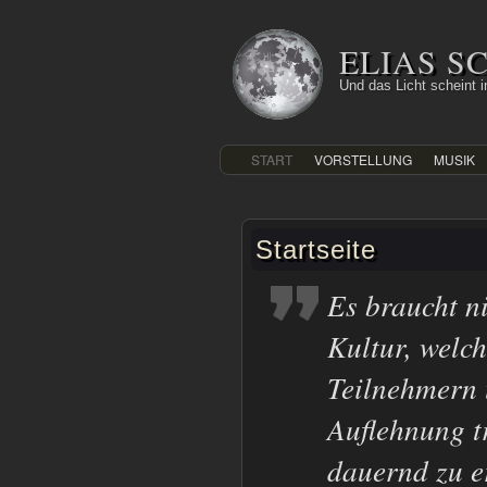
Zum
Inhalt
ELIAS 
springen
Und das Licht scheint in
START
VORSTELLUNG
MUSIK
Startseite
Es braucht n
Kultur, welch
Teilnehmern 
Auflehnung tr
dauernd zu er