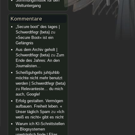
Stimmungsmusik für den
Weltuntergang
Kommentare
„Secure boot“ des tages |
Schwerdtfegr (beta)
zu
»Secure Boot« ist ein
Gefängnis
Aus dem Archiv geholt |
Schwerdtfegr (beta)
zu
Zum
Ende des Jahres: An den
Journalisten…
Scheißguhgells juhtjuhbb
möchte nicht mehr benutzt
werden | Schwerdtfegr (beta)
zu
Relevanteste… du mich
auch, Google!
Erfolg gestalten. Vermögen
aufbauen. Freiheit leben. «
Unser täglich Spam
zu
»Ich
weiß es nicht« gibt es nicht
Warum ich KI-Schnittstellen
in Blogsystemen
unerträglich finde | Elias