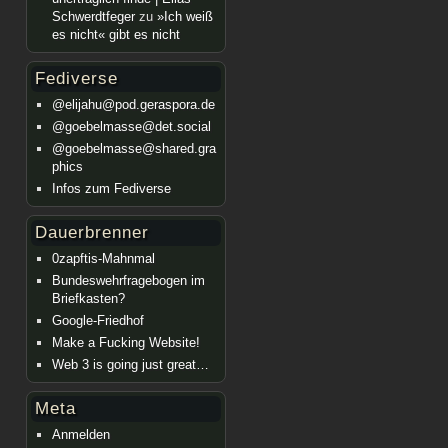
Schwerdtfeger
zu
»Ich weiß
es nicht« gibt es nicht
Fediverse
@elijahu@pod.geraspora.de
@goebelmasse@det.social
@goebelmasse@shared.gra
phics
Infos zum Fediverse
Dauerbrenner
0zapftis-Mahnmal
Bundeswehrfragebogen im
Briefkasten?
Google-Friedhof
Make a Fucking Website!
Web 3 is going just great…
Meta
Anmelden