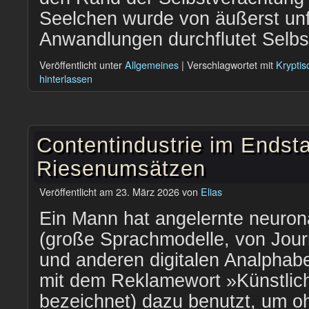
Seelchen wurde von äußerst unf
Anwandlungen durchflutet Selbst
Veröffentlicht unter
Allgemeines
|
Verschlagwortet mit
Kryptis
hinterlassen
Contentindustrie im Endst
Riesenumsätzen
Veröffentlicht am
23. März 2026
von
Elias
Ein Mann hat angelernte neuro
(große Sprachmodelle, von Journ
und anderen digitalen Analpha
mit dem Reklamewort »Künstlich
bezeichnet) dazu benutzt, um o