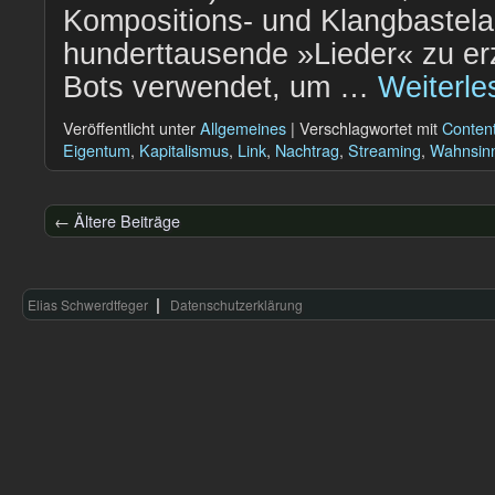
Kompositions- und Klangbastela
hunderttausende »Lieder« zu er
Bots verwendet, um …
Weiterl
Veröffentlicht unter
Allgemeines
|
Verschlagwortet mit
Content
Eigentum
,
Kapitalismus
,
Link
,
Nachtrag
,
Streaming
,
Wahnsin
←
Ältere Beiträge
Elias Schwerdtfeger
Datenschutzerklärung