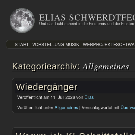
Zum
Inhalt
ELIAS SCHWERDTFE
springen
Und das Licht scheint in die Finsternis und die Finstern
START
VORSTELLUNG
MUSIK
WEBPROJEKTE
SOFTWA
Allgemeines
Kategoriearchiv:
Wiedergänger
Veröffentlicht am
11. Juli 2026
von
Elias
Veröffentlicht unter
Allgemeines
|
Verschlagwortet mit
Überwa