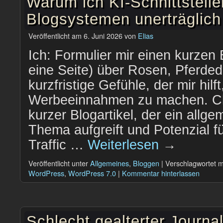
Warum ich KI-Schnittstelle
Blogsystemen unerträglich
Veröffentlicht am
6. Juni 2026
von
Elias
Ich: Formulier mir einen kurzen 
eine Seite) über Rosen, Pferde
kurzfristige Gefühle, der mir hilf
Werbeeinnahmen zu machen. Cha
kurzer Blogartikel, der ein allge
Thema aufgreift und Potenzial 
Traffic …
Weiterlesen
→
Veröffentlicht unter
Allgemeines
,
Bloggen
|
Verschlagwortet m
WordPress
,
WordPress 7.0
|
Kommentar hinterlassen
Schlecht gealterter Journa