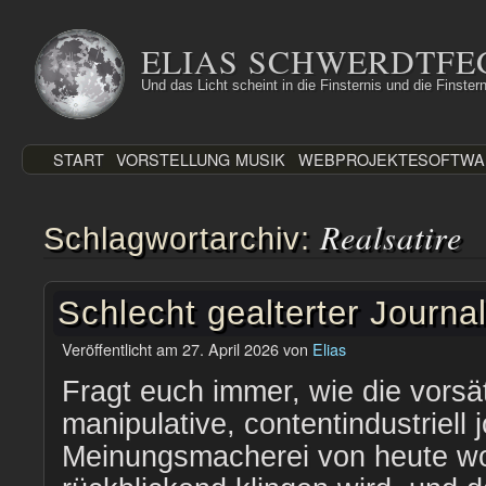
Zum
Inhalt
ELIAS SCHWERDTFE
springen
Und das Licht scheint in die Finsternis und die Finstern
START
VORSTELLUNG
MUSIK
WEBPROJEKTE
SOFTWA
Realsatire
Schlagwortarchiv:
Schlecht gealterter Journa
Veröffentlicht am
27. April 2026
von
Elias
Fragt euch immer, wie die vorsä
manipulative, contentindustriell 
Meinungsmacherei von heute wo