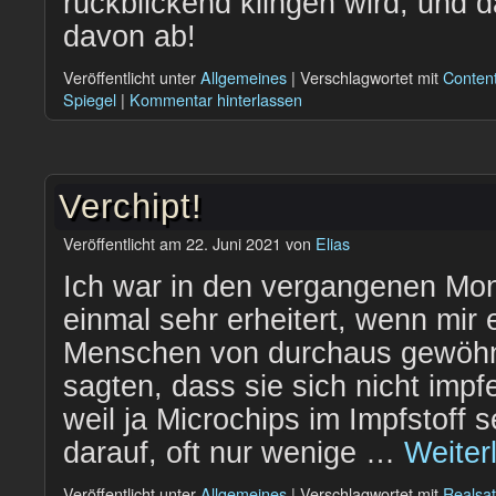
rückblickend klingen wird, und
davon ab!
Veröffentlicht unter
Allgemeines
|
Verschlagwortet mit
Content
Spiegel
|
Kommentar hinterlassen
Verchipt!
Veröffentlicht am
22. Juni 2021
von
Elias
Ich war in den vergangenen Mo
einmal sehr erheitert, wenn mir
Menschen von durchaus gewöhnl
sagten, dass sie sich nicht impf
weil ja Microchips im Impfstoff 
darauf, oft nur wenige …
Weiter
Veröffentlicht unter
Allgemeines
|
Verschlagwortet mit
Realsat