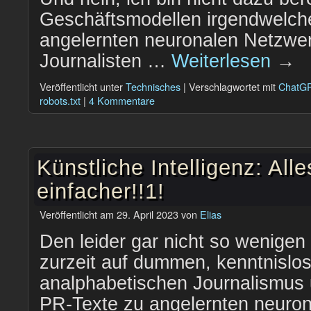
Geschäftsmodellen irgendwelcher
angelernten neuronalen Netzwerk
Journalisten …
Weiterlesen
→
Veröffentlicht unter
Technisches
|
Verschlagwortet mit
ChatG
robots.txt
|
4 Kommentare
Künstliche Intelligenz: All
einfacher!!1!
Veröffentlicht am
29. April 2023
von
Elias
Den leider gar nicht so wenige
zurzeit auf dummen, kenntnislos
analphabetischen Journalismus
PR-Texte zu angelernten neuro