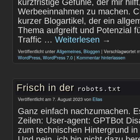
kurzfristige Gefühle, der mir hilf
Werbeeinnahmen zu machen. Cha
kurzer Blogartikel, der ein allge
Thema aufgreift und Potenzial 
Traffic …
Weiterlesen
→
Veröffentlicht unter
Allgemeines
,
Bloggen
|
Verschlagwortet m
WordPress
,
WordPress 7.0
|
Kommentar hinterlassen
Frisch in der
robots.txt
Veröffentlicht am
7. August 2023
von
Elias
Ganz einfach nachzumachen. Es
Zeilen: User-agent: GPTBot Dis
zum technischen Hintergrund in
Und nein, ich bin nicht dazu ber