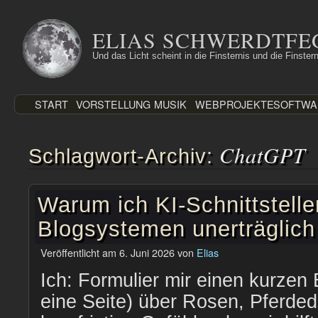
Zum
Inhalt
ELIAS SCHWERDTFE
springen
Und das Licht scheint in die Finsternis und die Finstern
START
VORSTELLUNG
MUSIK
WEBPROJEKTE
SOFTWA
ChatGPT
Schlagwort-Archiv:
Warum ich KI-Schnittstelle
Blogsystemen unerträglich
Veröffentlicht am
6. Juni 2026
von
Elias
Ich: Formulier mir einen kurzen 
eine Seite) über Rosen, Pferde