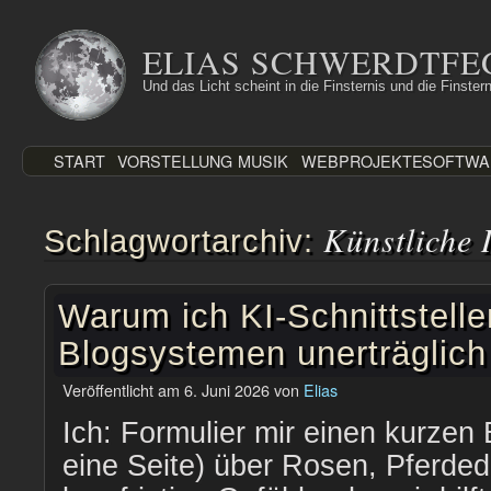
Zum
Inhalt
ELIAS SCHWERDTFE
springen
Und das Licht scheint in die Finsternis und die Finstern
START
VORSTELLUNG
MUSIK
WEBPROJEKTE
SOFTWA
Künstliche I
Schlagwortarchiv:
Warum ich KI-Schnittstelle
Blogsystemen unerträglich
Veröffentlicht am
6. Juni 2026
von
Elias
Ich: Formulier mir einen kurzen 
eine Seite) über Rosen, Pferde