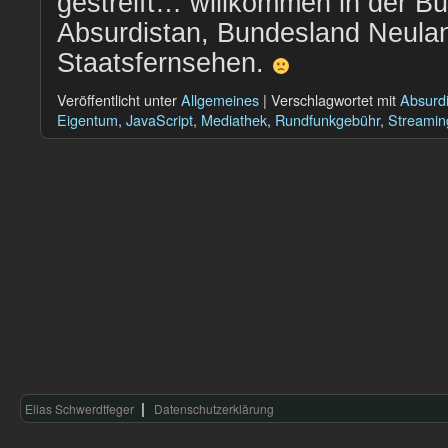
gestreift… willkommen in der B
Absurdistan, Bundesland Neulan
Staatsfernsehen.
Veröffentlicht unter
Allgemeines
|
Verschlagwortet mit
Absurd
Eigentum
,
JavaScript
,
Mediathek
,
Rundfunkgebühr
,
Streamin
Elias Schwerdtfeger
Datenschutzerklärung