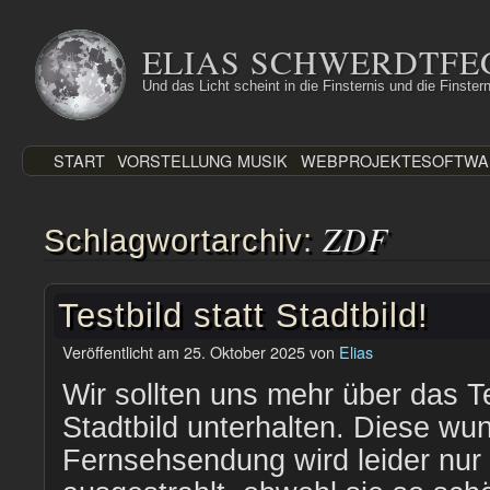
Zum
Inhalt
ELIAS SCHWERDTFE
springen
Und das Licht scheint in die Finsternis und die Finstern
START
VORSTELLUNG
MUSIK
WEBPROJEKTE
SOFTWA
ZDF
Schlagwortarchiv:
Testbild statt Stadtbild!
Veröffentlicht am
25. Oktober 2025
von
Elias
Wir sollten uns mehr über das Te
Stadtbild unterhalten. Diese wu
Fernsehsendung wird leider nur