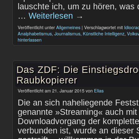
lauschte ich, um zu hören, was 
…
Weiterlesen
→
Veröffentlicht unter
Allgemeines
|
Verschlagwortet mit
Idiocra
Analphabetismus
,
Journalismus
,
Künstliche Intelligenz
,
Volk
hinterlassen
Das ZDF: Die Einstiegsdro
Raubkopierer
Veröffentlicht am
21. Januar 2015
von
Elias
Die an sich naheliegende Festst
genannte »Streaming« auch mit
Downloadvorgang der komplett
verbunden ist, wurde an dieser S