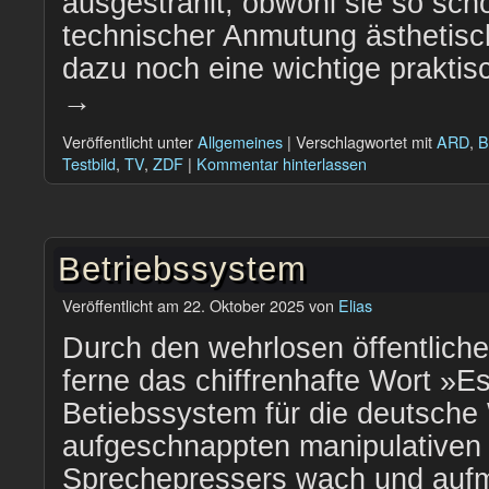
ausgestrahlt, obwohl sie so schö
technischer Anmutung ästhetisch
dazu noch eine wichtige prakti
→
Veröffentlicht unter
Allgemeines
|
Verschlagwortet mit
ARD
,
B
Testbild
,
TV
,
ZDF
|
Kommentar hinterlassen
Betriebssystem
Veröffentlicht am
22. Oktober 2025
von
Elias
Durch den wehrlosen öffentlich
ferne das chiffrenhafte Wort »E
Betiebssystem für die deutsche
aufgeschnappten manipulative
Sprechepressers wach und auf