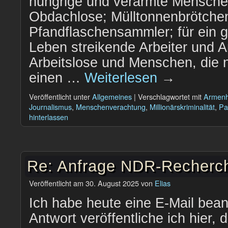
hungrige und verarmte Mensche
Obdachlose; Mülltonnenbrötche
Pfandflaschensammler; für ein g
Leben streikende Arbeiter und A
Arbeitslose und Menschen, die nic
einen …
Weiterlesen
→
Veröffentlicht unter
Allgemeines
|
Verschlagwortet mit
Armen
Journalismus
,
Menschenverachtung
,
Millionärskriminalität
,
Pa
hinterlassen
Re: Anfrage NDR-Recherc
Veröffentlicht am
30. August 2025
von
Elias
Ich habe heute eine E-Mail bean
Antwort veröffentliche ich hier, 