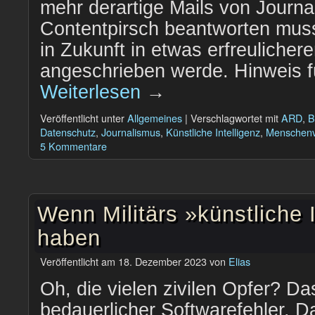
mehr derartige Mails von Journal
Contentpirsch beantworten mus
in Zukunft in etwas erfreulicher
angeschrieben werde. Hinweis fü
Weiterlesen
→
Veröffentlicht unter
Allgemeines
|
Verschlagwortet mit
ARD
,
B
Datenschutz
,
Journalismus
,
Künstliche Intelligenz
,
Menschenv
5 Kommentare
Wenn Militärs »künstliche 
haben
Veröffentlicht am
18. Dezember 2023
von
Elias
Oh, die vielen zivilen Opfer? Da
bedauerlicher Softwarefehler. D