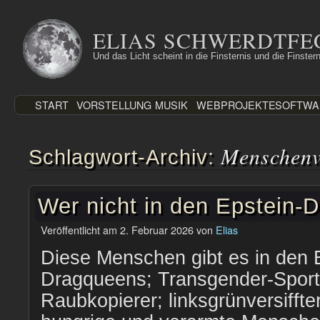
Zum
Inhalt
ELIAS SCHWERDTFE
springen
Und das Licht scheint in die Finsternis und die Finstern
START
VORSTELLUNG
MUSIK
WEBPROJEKTE
SOFTWA
Menschenv
Schlagwort-Archiv:
Wer nicht in den Epstein-
Veröffentlicht am
2. Februar 2026
von
Elias
Diese Menschen gibt es in den E
Dragqueens; Transgender-Sport
Raubkopierer; linksgrünversifft