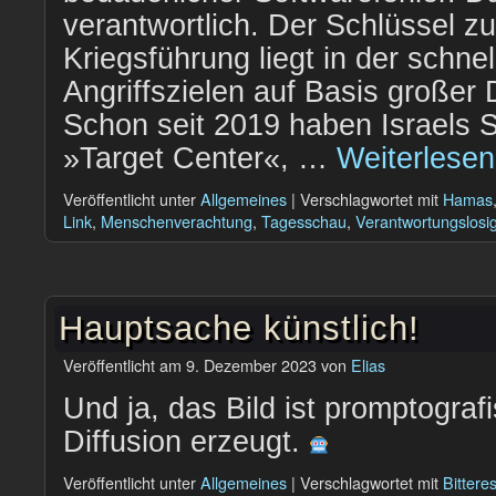
verantwortlich. Der Schlüssel zu
Kriegsführung liegt in der schne
Angriffszielen auf Basis große
Schon seit 2019 haben Israels St
»Target Center«, …
Weiterlese
Veröffentlicht unter
Allgemeines
|
Verschlagwortet mit
Hamas
Link
,
Menschenverachtung
,
Tagesschau
,
Verantwortungslosig
Hauptsache künstlich!
Veröffentlicht am
9. Dezember 2023
von
Elias
Und ja, das Bild ist promptograf
Diffusion erzeugt.
Veröffentlicht unter
Allgemeines
|
Verschlagwortet mit
Bittere