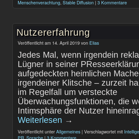
Menschenverachtung
,
Stable Diffusion
|
3 Kommentare
Nutzererfahrung
Veröffentlicht am
14. April 2019
von
Elias
Jedes Mal, wenn irgendein rekl
Lügner in seiner PResseerkläru
aufgedeckten heimlichen Mache
irgendeiner Klitsche – zurzeit ha
im Regelfall um versteckte
Überwachungsfunktionen, die wei
Intimsphäre der Nutzer hineinr
Weiterlesen
→
Veröffentlicht unter
Allgemeines
|
Verschlagwortet mit
Intelli
PR
,
Sprache
|
3 Kommentare