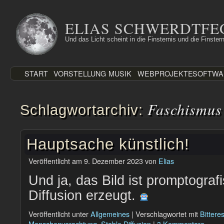
Zum
Inhalt
ELIAS SCHWERDTFE
springen
Und das Licht scheint in die Finsternis und die Finstern
START
VORSTELLUNG
MUSIK
WEBPROJEKTE
SOFTWA
Faschismus
Schlagwortarchiv:
Hauptsache künstlich!
Veröffentlicht am
9. Dezember 2023
von
Elias
Und ja, das Bild ist promptograf
Diffusion erzeugt.
Veröffentlicht unter
Allgemeines
|
Verschlagwortet mit
Bittere
Menschenverachtung
,
Stable Diffusion
|
3 Kommentare