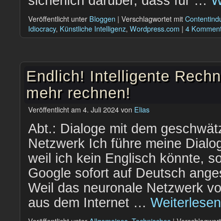
sicherlich darüber, dass für …
W
Veröffentlicht unter
Bloggen
|
Verschlagwortet mit
Contentindu
Idiocracy
,
Künstliche Intelligenz
,
Wordpress.com
|
4 Komment
Endlich! Intelligente Rech
mehr rechnen!
Veröffentlicht am
4. Juli 2024
von
Elias
Abt.: Dialoge mit dem geschwät
Netzwerk Ich führe meine Dialog
weil ich kein Englisch könnte, s
Google sofort auf Deutsch ang
Weil das neuronale Netzwerk vor
aus dem Internet …
Weiterlese
Veröffentlicht unter
Allgemeines
,
Technisches
|
Verschlagwort