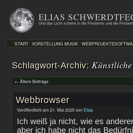
Zum
Inhalt
ELIAS SCHWERDTFE
springen
Und das Licht scheint in die Finsternis und die Finstern
START
VORSTELLUNG
MUSIK
WEBPROJEKTE
SOFTWA
Künstliche
Schlagwort-Archiv:
←
Ältere Beiträge
Webbrowser
Veröffentlicht am
21. Mai 2025
von
Elias
Ich weiß ja nicht, wie es ander
aber ich habe nicht das Bedürfn