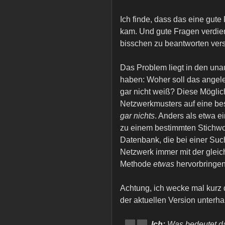
Ich finde, dass das eine gut
kam. Und gute Fragen verdien
bisschen zu beantworten vers
Das Problem liegt in den un
haben: Woher soll das angele
gar nicht weiß? Diese Möglic
Netzwerkmusters auf eine bes
gar nichts
. Anders als etwa e
zu einem bestimmten Stichwor
Datenbank, die bei einer Such
Netzwerk immer mit der gleic
Methode
etwas
hervorbringe
Achtung, ich wecke mal kurz d
der aktuellen Version unterhal
Ich:
Was bedeutet d