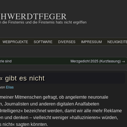
SCHWERDTFEGER
 die Finsternis und die Finsternis hats nicht ergriffen
WEBPROJEKTE
SOFTWARE
DIVERSES
IMPRESSUM
NEUIGKEIT
ie sind
Merzgedicht 2025 (Kurzfassung)
→
« gibt es nicht
von
Elias
 meiner Mitmenschen gefragt, ob angelernte neuronale
n, Journalisten und anderen digitalen Analfabeten
Intelligenz« bezeichnet werden, damit wir alle mehr Reklame
 und denken – vielleicht weniger »halluzinieren« würden,
s nicht« sagten könnten.