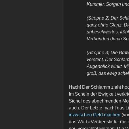
Kummer, Sorgen und
(Strophe 2) Der Schl
ganz ohne Glanz. Di
unbeschwertes, fröhl
Verbunden durch Sch
(Strophe 3) Die Bratw
versteht. Der Schlam
Augenblick winkt. Mi
groß, das ewig schei
Hach! Der Schlamm zieht hoch
Im Schein der Ewigkeit verkr
Sichel des abnehmenden Mon
auch. Der Letzte macht das Li
inzwischen Geld machen
(vom
das Wort »Verdienst« für mei
neu verdrahtet werden. Die Wel