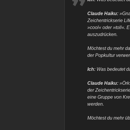
Claude Haiku:
»Gnar
Zeichentrickserie Li
»cool« oder »toll«.
auszudrücken.
Möchtest du mehr dar
der Popkultur verwe
Ich:
Was bedeutet d
Claude Haiku:
»Örks
der Zeichentrickseri
eine Gruppe von Kreat
werden.
Möchtest du mehr übe