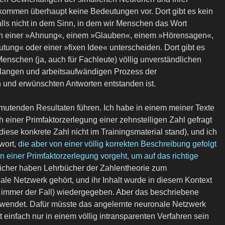
 kommen überhaupt keine Bedeutungen vor. Dort gibt es kein
alls nicht in dem Sinn, in dem wir Menschen das Wort
 einer »Ahnung«, einem »Glauben«, einem »Hörensagen«,
tung« oder einer »fixen Idee« unterscheiden. Dort gibt es
r Menschen (ja, auch für Fachleute) völlig unverständlichen
 langen und arbeitsaufwändigen Prozess der
 und erwünschten Antworten entstanden ist.
mutenden Resultaten führen. Ich habe in einem meiner Texte
 einer Primfaktorzerlegung einer zehnstelligen Zahl gefragt
 diese konkrete Zahl nicht im Trainingsmaterial stand), und ich
wort,
die aber von einer völlig korrekten Beschreibung gefolgt
 einer Primfaktorzerlegung vorgeht, um auf das richtige
sicher haben Lehrbücher der Zahlentheorie zum
ale Netzwerk gehört, und ihr Inhalt wurde in diesem Kontext
ht immer der Fall) wiedergegeben. Aber das beschriebene
ewendet. Dafür müsste das angelernte neuronale Netzwerk
att einfach nur in einem völlig intransparenten Verfahren sein