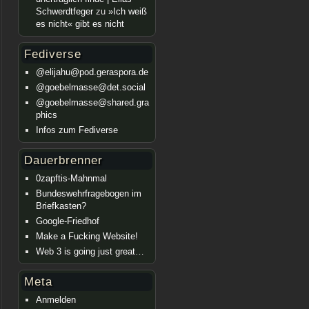
Schwerdtfeger
zu
»Ich weiß
es nicht« gibt es nicht
Fediverse
@elijahu@pod.geraspora.de
@goebelmasse@det.social
@goebelmasse@shared.gra
phics
Infos zum Fediverse
Dauerbrenner
0zapftis-Mahnmal
Bundeswehrfragebogen im
Briefkasten?
Google-Friedhof
Make a Fucking Website!
Web 3 is going just great…
Meta
Anmelden