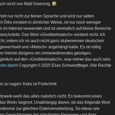
uch nicht von Matt Groening.
hört nur nicht zur feinen Sprache und wird nur selten
t Örks existiert in ähnlicher Weise, ist nur noch weniger
n im Internet verwendet und ist vermutlich auf kleine Bereiche
schränkt. Das Wort »Gnobbelmatsch« existiert nicht. Ich
ht, indem ich im auch nicht ganz stubenreinen deutschen
gewechselt und »Matsch« angehängt habe. Es ist völlig
ere hiermit übrigens ein immerwährendes geistiges,
 Eigentum auf den »Gnobbelmatsch«, was immer das auch sein
irn darin
! Copyright © 2025 Elias Schwerdtfeger. Alle Rechte
s zu sagen: Keks ist Fortschritt.
zwerk weiß das alles natürlich nicht. Es bekommt einen
 das Wort« beginnt. Unabhängig davon, ob das folgende Wort
as jedesmal zur gleichen Datenverarbeitung. So etwas wie
n Gewichtungen der simulierten Neuronen und ihrer