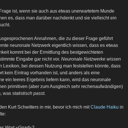
e Frage ist, wenn sie auch aus etwas unerwartetem Munde
en es, dass man darüber nachdenkt und sie vielleicht ein
ucht.
ausgesprochenen Annahmen, die zu dieser Frage geführt
rnte neuronale Netzwerk eigentlich wissen, dass es etwas
hkeit kommt bei der Ermittlung des bestgewichteten
timmte Eingabe gar nicht vor.
Neuronale Netzwerke wissen
in Lexikon, bei dessen Nutzung man feststellen könnte, dass
t kein Eintrag vorhanden ist, und anders als eine
e ein leeres Ergebnis liefern kann, wird das neuronale
hen primitiven (aber zum Ausgleich sehr rechenaufwändigen)
n, was
statistisch passt
.
en Kurt Schwitters in mir, bevor ich mich mit
Claude Haiku
in
te:
as Wort »Gnarf«?