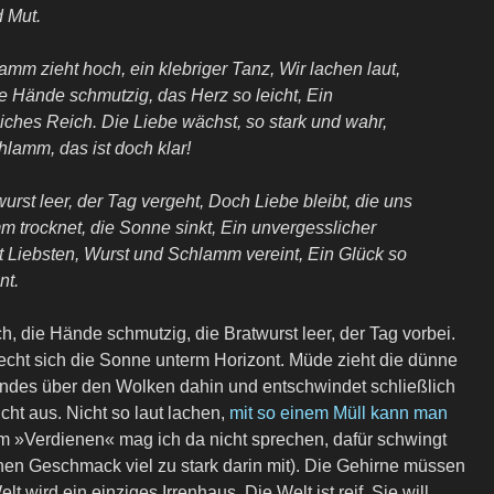
 Mut.
amm zieht hoch, ein klebriger Tanz, Wir lachen laut,
e Hände schmutzig, das Herz so leicht, Ein
iches Reich. Die Liebe wächst, so stark und wahr,
lamm, das ist doch klar!
urst leer, der Tag vergeht, Doch Liebe bleibt, die uns
m trocknet, die Sonne sinkt, Ein unvergesslicher
t Liebsten, Wurst und Schlamm vereint, Ein Glück so
nt.
, die Hände schmutzig, die Bratwurst leer, der Tag vorbei.
iecht sich die Sonne unterm Horizont. Müde zieht die dünne
des über den Wolken dahin und entschwindet schließlich
cht aus. Nicht so laut lachen,
mit so einem Müll kann man
 »Verdienen« mag ich da nicht sprechen, dafür schwingt
nen Geschmack viel zu stark darin mit). Die Gehirne müssen
t wird ein einziges Irrenhaus. Die Welt ist reif. Sie will