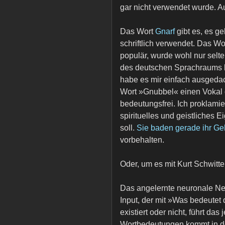
gar nicht verwendet wurde. A
Das Wort
Gnarf
gibt es, es ge
schriftlich verwendet. Das Wor
populär, wurde wohl nur selte
des deutschen Sprachraums be
habe es mir einfach ausgedac
Wort »Gnubbel« einen Vokal 
bedeutungsfrei. Ich proklami
spirituelles und geistliches
soll.
Sie baden gerade ihr Geh
vorbehalten.
Oder, um es mit Kurt Schwitter
Das angelernte neuronale Net
Input, der mit »Was bedeutet
existiert oder nicht, führt d
Wortbedeutungen kommt in de