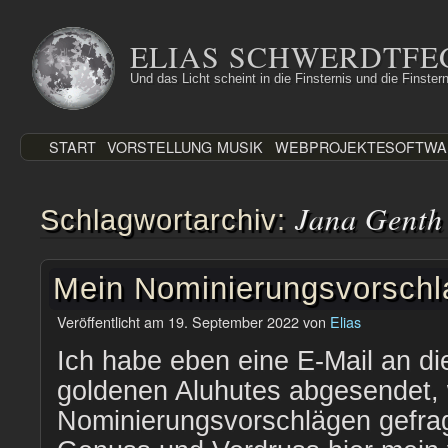
Zum
Inhalt
ELIAS SCHWERDTFE
springen
Und das Licht scheint in die Finsternis und die Finstern
START
VORSTELLUNG
MUSIK
WEBPROJEKTE
SOFTWA
Jana Genth
Schlagwortarchiv:
Mein Nominierungsvorschl
Veröffentlicht am
19. September 2022
von
Elias
Ich habe eben eine E-Mail an di
goldenen Aluhutes abgesendet, 
Nominierungsvorschlägen gefra