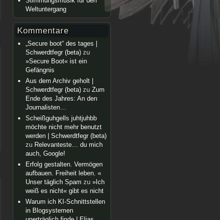
Stimmungsmusik für den
Weltuntergang
Kommentare
„Secure boot“ des tages |
Schwerdtfegr (beta)
zu
»Secure Boot« ist ein
Gefängnis
Aus dem Archiv geholt |
Schwerdtfegr (beta)
zu
Zum
Ende des Jahres: An den
Journalisten…
Scheißguhgells juhtjuhbb
möchte nicht mehr benutzt
werden | Schwerdtfegr (beta)
zu
Relevanteste… du mich
auch, Google!
Erfolg gestalten. Vermögen
aufbauen. Freiheit leben. «
Unser täglich Spam
zu
»Ich
weiß es nicht« gibt es nicht
Warum ich KI-Schnittstellen
in Blogsystemen
unerträglich finde | Elias