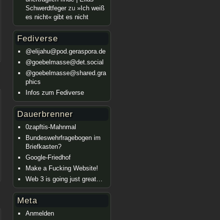
Schwerdtfeger
zu
»Ich weiß
es nicht« gibt es nicht
Fediverse
@elijahu@pod.geraspora.de
@goebelmasse@det.social
@goebelmasse@shared.gra
phics
Infos zum Fediverse
Dauerbrenner
0zapftis-Mahnmal
Bundeswehrfragebogen im
Briefkasten?
Google-Friedhof
Make a Fucking Website!
Web 3 is going just great…
Meta
Anmelden