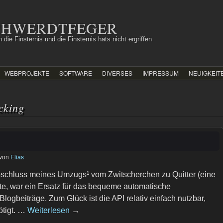
SCHWERDTFEGER
 die Finsternis und die Finsternis hats nicht ergriffen
WEBPROJEKTE
SOFTWARE
DIVERSES
IMPRESSUM
NEUIGKEIT
cking
von
Elias
Abschluss meines Umzugs¹ vom Zwitscherchen zu Quitter (eine
te, war ein Ersatz für das bequeme automatische
Blogbeiträge. Zum Glück ist die API relativ einfach nutzbar,
ötigt. …
Weiterlesen
→