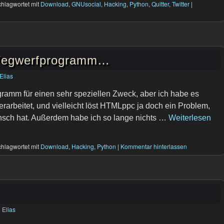
hlagwortet mit
Download
,
GNUsocial
,
Hacking
,
Python
,
Quitter
,
Twitter
|
 Wegwerfprogramm…
Elias
ramm für einen sehr speziellen Zweck, aber ich habe es
rarbeitet, und vielleicht löst HTMLppc ja doch ein Problem,
nsch hat. Außerdem habe ich so lange nichts …
Weiterlesen
hlagwortet mit
Download
,
Hacking
,
Python
|
Kommentar hinterlassen
n
Elias