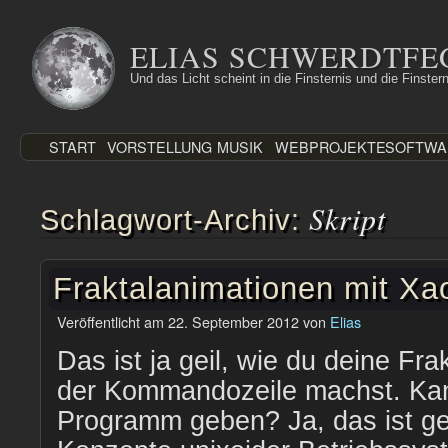
Zum
Inhalt
ELIAS SCHWERDTFE
springen
Und das Licht scheint in die Finsternis und die Finstern
START
VORSTELLUNG
MUSIK
WEBPROJEKTE
SOFTWA
Skript
Schlagwort-Archiv:
Fraktalanimationen mit Xao
Veröffentlicht am
22. September 2012
von
Elias
Das ist ja geil, wie du deine Fr
der Kommandozeile machst. Kan
Programm geben? Ja, das ist gei