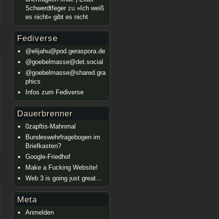
Schwerdtfeger
zu
»Ich weiß
es nicht« gibt es nicht
Fediverse
@elijahu@pod.geraspora.de
@goebelmasse@det.social
@goebelmasse@shared.gra
phics
Infos zum Fediverse
Dauerbrenner
0zapftis-Mahnmal
Bundeswehrfragebogen im
Briefkasten?
Google-Friedhof
Make a Fucking Website!
Web 3 is going just great…
Meta
Anmelden