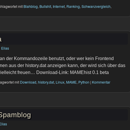
hlagwortet mit
Blahblog
,
Bullshit
,
Internet
,
Ranking
,
Schwanzvergleich
,
a
n
Elias
n der Kommandozeile benutzt, oder wer kein Frontend
nen aus der history.dat anzeigen kann, der wird sich über das
elleicht freuen… Download-Link: MAMEhist 0.1 beta
agwortet mit
Download
,
history.dat
,
Linux
,
MAME
,
Python
|
Kommentar
Spamblog
Elias