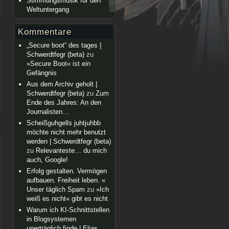
Stimmungsmusik für den
Weltuntergang
Kommentare
„Secure boot“ des tages |
Schwerdtfegr (beta)
zu
»Secure Boot« ist ein
Gefängnis
Aus dem Archiv geholt |
Schwerdtfegr (beta)
zu
Zum
Ende des Jahres: An den
Journalisten…
Scheißguhgells juhtjuhbb
möchte nicht mehr benutzt
werden | Schwerdtfegr (beta)
zu
Relevanteste… du mich
auch, Google!
Erfolg gestalten. Vermögen
aufbauen. Freiheit leben. «
Unser täglich Spam
zu
»Ich
weiß es nicht« gibt es nicht
Warum ich KI-Schnittstellen
in Blogsystemen
unerträglich finde | Elias