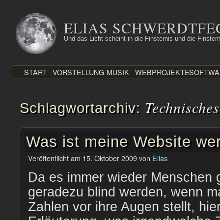
Zum
Inhalt
ELIAS SCHWERDTFE
springen
Und das Licht scheint in die Finsternis und die Finstern
START
VORSTELLUNG
MUSIK
WEBPROJEKTE
SOFTWA
Technisches
Schlagwortarchiv:
Was ist meine Website wer
Veröffentlicht am
15. Oktober 2009
von
Elias
Da es immer wieder Menschen gi
geradezu blind werden, wenn ma
Zahlen vor ihre Augen stellt, hie