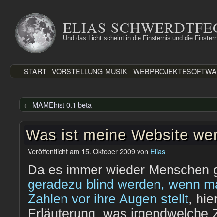
Zum
Inhalt
ELIAS SCHWERDTFE
springen
Und das Licht scheint in die Finsternis und die Finstern
START
VORSTELLUNG
MUSIK
WEBPROJEKTE
SOFTWA
←
MAMEhist 0.1 beta
Was ist meine Website wer
Veröffentlicht am
15. Oktober 2009
von
Elias
Da es immer wieder Menschen g
geradezu blind werden, wenn ma
Zahlen vor ihre Augen stellt
, hie
Erläuterung, was irgendwelche 