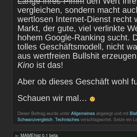
Länge ihres Pimm
den Wert ihre
vergleichen, sondern macht auch
wertlosen Internet-Dienst recht 
Markt, der gute, viel verlinkte W
hohem Google-Ranking sucht. Da
tolles Geschäftsmodell, nicht w
aus wertfreien Bullshit erzeugen
Kino
ist das!
Aber ob dieses Geschäft wohl fu
Schauen wir mal…
Dieser Beitrag wurde unter
Allgemeines
abgelegt und mit
Bla
Schwanzvergleich
,
Technisches
verschlagwortet. Setze ein L
←
MAMEhist 0.1 beta