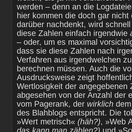
werden – denn an die Logdateie
hier kommen die doch gar nich
darüber nachdenkt, wird schnell 
diese Zahlen einfach irgendwie
– oder, um es maximal vorsicht
dass sie diese Zahlen nach irge
Verfahren aus irgendwelchen zu
berechnen müssen. Auch die vor
Ausdrucksweise zeigt hoffentlic
Wertlosigkeit der angegebenen Z
abgesehen von der Anzahl der e
vom Pagerank, der
wirklich
dem 
des Blahblogs entspricht. Die to
»Wert metrisch«
(häh?)
, »Web 
das kann man zählen?)
und »So