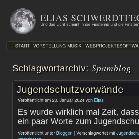
Zum
Inhalt
ELIAS SCHWERDTFE
springen
Und das Licht scheint in die Finsternis und die Finstern
START
VORSTELLUNG
MUSIK
WEBPROJEKTE
SOFTWA
Spamblog
Schlagwortarchiv:
Jugendschutzvorwände
Veröffentlicht am
20. Januar 2024
von
Elias
Es wurde wirklich mal Zeit, das
ein paar Worte zum Jugendschut
Veröffentlicht unter
Bloggen
|
Verschlagwortet mit
Jugendsch
hinterlassen