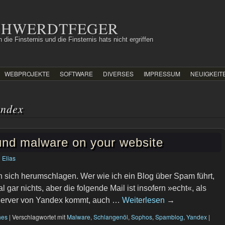
SCHWERDTFEGER
 die Finsternis und die Finsternis hats nicht ergriffen
WEBPROJEKTE
SOFTWARE
DIVERSES
IMPRESSUM
NEUIGKEIT
andex
nd malware on your website
n
Elias
 sich herumschlagen. Wer wie ich ein Blog über Spam führt,
l gar nichts, aber die folgende Mail ist insofern »echt«, als
 Server von Yandex kommt, auch …
Weiterlesen
→
hes
|
Verschlagwortet mit
Malware
,
Schlangenöl
,
Sophos
,
Spamblog
,
Yandex
|