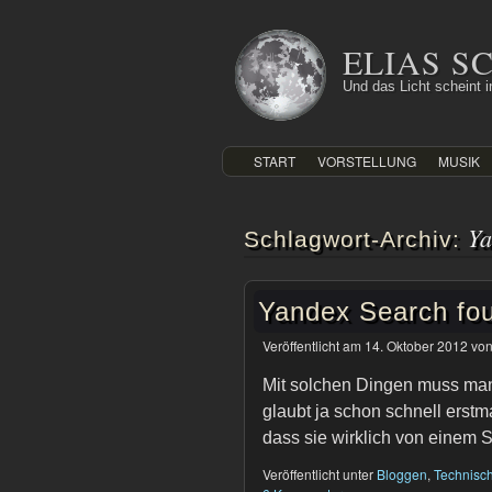
Zum
Inhalt
ELIAS 
springen
Und das Licht scheint in
START
VORSTELLUNG
MUSIK
Y
Schlagwort-Archiv:
Yandex Search fou
Veröffentlicht am
14. Oktober 2012
vo
Mit solchen Dingen muss man
glaubt ja schon schnell erstma
dass sie wirklich von einem
Veröffentlicht unter
Bloggen
,
Technisc