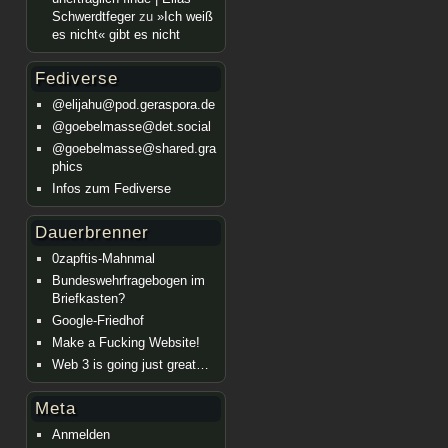
Schwerdtfeger
zu
»Ich weiß
es nicht« gibt es nicht
Fediverse
@elijahu@pod.geraspora.de
@goebelmasse@det.social
@goebelmasse@shared.gra
phics
Infos zum Fediverse
Dauerbrenner
0zapftis-Mahnmal
Bundeswehrfragebogen im
Briefkasten?
Google-Friedhof
Make a Fucking Website!
Web 3 is going just great…
Meta
Anmelden