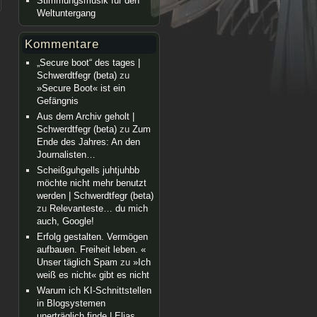
Stimmungsmusik für den
Weltuntergang
Kommentare
„Secure boot“ des tages |
Schwerdtfegr (beta)
zu
»Secure Boot« ist ein
Gefängnis
Aus dem Archiv geholt |
Schwerdtfegr (beta)
zu
Zum
Ende des Jahres: An den
Journalisten…
Scheißguhgells juhtjuhbb
möchte nicht mehr benutzt
werden | Schwerdtfegr (beta)
zu
Relevanteste… du mich
auch, Google!
Erfolg gestalten. Vermögen
aufbauen. Freiheit leben. «
Unser täglich Spam
zu
»Ich
weiß es nicht« gibt es nicht
Warum ich KI-Schnittstellen
in Blogsystemen
unerträglich finde | Elias