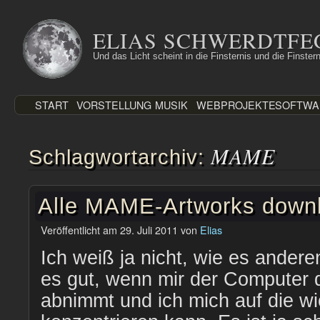
Zum
Inhalt
ELIAS SCHWERDTFE
springen
Und das Licht scheint in die Finsternis und die Finstern
START
VORSTELLUNG
MUSIK
WEBPROJEKTE
SOFTWA
MAME
Schlagwortarchiv:
Alle MAME-Artworks down
Veröffentlicht am
29. Juli 2011
von
Elias
Ich weiß ja nicht, wie es andere
es gut, wenn mir der Computer d
abnimmt und ich mich auf die w