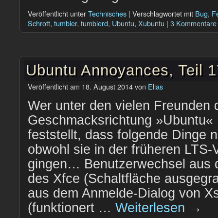
Veröffentlicht unter
Technisches
|
Verschlagwortet mit
Bug
,
Fe
Schrott
,
tumbler
,
tumblerd
,
Ubuntu
,
Xubuntu
|
3 Kommentare
Ubuntu Annoyances, Teil 
Veröffentlicht am
18. August 2014
von
Elias
Wer unter den vielen Freunden d
Geschmacksrichtung »Ubuntu« 1
feststellt, dass folgende Dinge 
obwohl sie in der früheren LTS-
gingen… Benutzerwechsel aus
des Xfce (Schaltfläche ausgegr
aus dem Anmelde-Dialog von X
(funktionert …
Weiterlesen
→