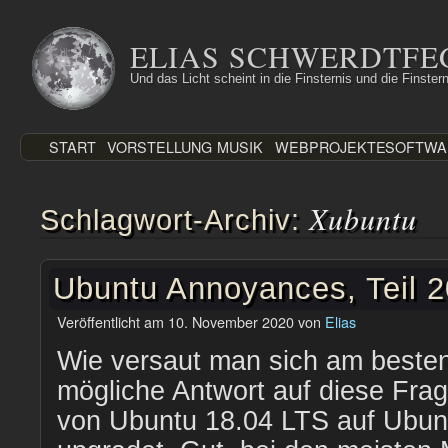
Zum
Inhalt
ELIAS SCHWERDTFE
springen
Und das Licht scheint in die Finsternis und die Finstern
START
VORSTELLUNG
MUSIK
WEBPROJEKTE
SOFTWA
Xubuntu
Schlagwort-Archiv:
Ubuntu Annoyances, Teil 
Veröffentlicht am
10. November 2020
von
Elias
Wie versaut man sich am besten
mögliche Antwort auf diese Fra
von Ubuntu 18.04 LTS auf Ubun