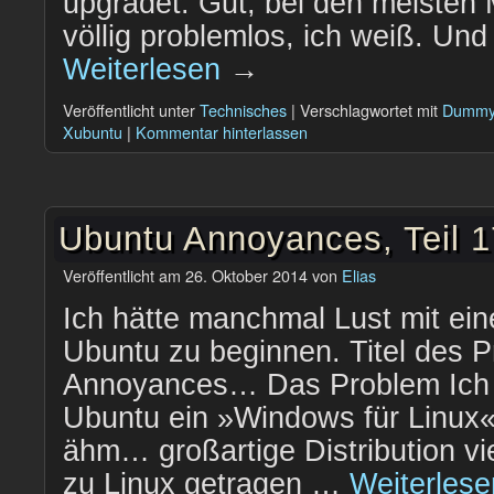
upgradet. Gut, bei den meisten
völlig problemlos, ich weiß. Und
Weiterlesen
→
Veröffentlicht unter
Technisches
|
Verschlagwortet mit
Dumm
Xubuntu
|
Kommentar hinterlassen
Ubuntu Annoyances, Teil 
Veröffentlicht am
26. Oktober 2014
von
Elias
Ich hätte manchmal Lust mit ein
Ubuntu zu beginnen. Titel des P
Annoyances… Das Problem Ich sp
Ubuntu ein »Windows für Linux«
ähm… großartige Distribution v
zu Linux getragen …
Weiterles