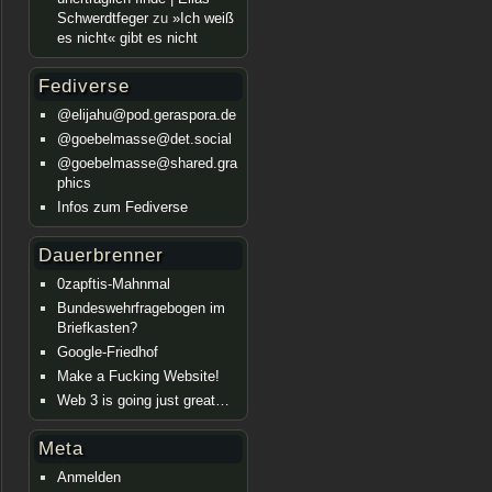
Schwerdtfeger
zu
»Ich weiß
es nicht« gibt es nicht
Fediverse
@elijahu@pod.geraspora.de
@goebelmasse@det.social
@goebelmasse@shared.gra
phics
Infos zum Fediverse
Dauerbrenner
0zapftis-Mahnmal
Bundeswehrfragebogen im
Briefkasten?
Google-Friedhof
Make a Fucking Website!
Web 3 is going just great…
Meta
Anmelden