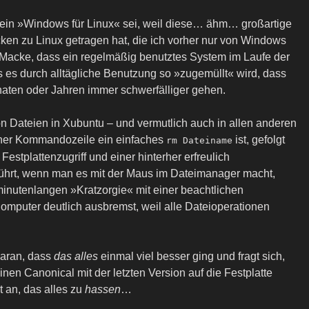
tu ein »Windows für Linux« sei, weil diese… ähm… großartige
cken zu Linux getragen hat, die ich vorher nur von Windows
 Macke, dass ein regelmäßig benutztes System im Laufe der
s es durch alltägliche Benutzung so »zugemüllt« wird, dass
aten oder Jahren immer schwerfälliger gehen.
 Dateien in Xubuntu – und vermutlich auch in allen anderen
iner Kommandozeile ein einfaches
ist, gefolgt
rm Dateiname
estplattenzugriff und einer hinterher erfreulich
ührt, wenn man es mit der Maus im Dateimanager macht,
inutenlangen »Kratzorgie« mit einer beachtlichen
 Computer deutlich ausbremst, weil alle Dateioperationen
daran, dass
das alles
einmal viel besser ging und fragt sich,
einen Canonical mit der letzten Version auf die Festplatte
 an, das alles zu
hassen
…