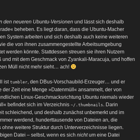
an den neueren Ubuntu-Versionen
und lässt sich deshalb
rade« beheben. Es liegt daran, dass die Ubuntu-Macher
enen System arbeiten und sich deshalb auch keine weiteren
ie die von ihnen zusammengestellte Arbeitsumgebung
altet werden könnte. Stattdessen streuen sie ihren Nutzern
üß und mit dem Geschmack von Zyankali-Maracuja, und hoffen
zen Müll nicht mehr sieht… ach!
l ist
, den DBus-Vorschaubild-Erzeuger… und er
tumbler
ufe der Zeit eine Menge »Datenmüll« ansammelt, der von
eundlichen Linux-Geschmacksrichtung Ubuntu niemals wieder
l« befindet sich im Verzeichnis
. Darin
~/.thumbnails
eit schleichend, und deshalb zunächst unbemerkt und im
immer werdend, hunderttausende von Dateien an, die
 ohne weitere Struktur durch Unterverzeichnisse liegen.
bigen Datei – selbst, wenn es sich
nicht
um eine Datei