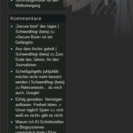
Stimmungsmusik für den
Weltuntergang
Kommentare
„Secure boot“ des tages |
Schwerdtfegr (beta)
zu
»Secure Boot« ist ein
Gefängnis
Aus dem Archiv geholt |
Schwerdtfegr (beta)
zu
Zum
Ende des Jahres: An den
Journalisten…
Scheißguhgells juhtjuhbb
möchte nicht mehr benutzt
werden | Schwerdtfegr (beta)
zu
Relevanteste… du mich
auch, Google!
Erfolg gestalten. Vermögen
aufbauen. Freiheit leben. «
Unser täglich Spam
zu
»Ich
weiß es nicht« gibt es nicht
Warum ich KI-Schnittstellen
in Blogsystemen
unerträglich finde | Elias