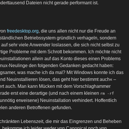
derttausend Dateien nicht gerade performant ist.
 von
freedesktop.org
, die uns allen nicht nur die Freude an
erständlichen Betriebssystem gründlich verhageln, sondern
auf sehr viele Anwender loslassen, die sich nicht selbst zu
rtige Probleme mit dem Schrott bekommen. Ich möchte nicht
euinstallationen allein auf das Konto dieses einen Problems
Linux-Neulinge den folgenden Gedanken gedacht haben:
gsamer, was mache ich da mal? Mit Windows konnte ich das
d Neuinstallieren lösen, das geht hier bestimmt auch« –
oniert auch. Man kann Mücken mit dem Vorschlaghammer
rade erst eine derartige (und nach einem kleinen
rm -rf
 unnötig erweisene) Neuinstallation verhindert. Hoffentlich
ielen anderen Betroffenen gefunden.
chränkten Lebenszeit, die mir das Eingrenzen und Beheben
t, bekomme ich leider weder von Canonical noch von