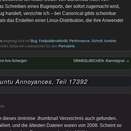
as Schreiben eines Bugreports, der sofort zugemacht wird,
ug handelt, verzichte ich – bei Canonical gibts scheinbar
als das Erstellen einer Linux-Distribution, die ihre Anwender
es
abgelegt und mit
Bug
,
Festplattenaktivtät
,
Performance
,
Schrott
,
tumbler
,
rtet. Setze ein Lesezeichen für den
Permalink
.
und ihre Schergen
SINNESLØSCHEN: Alarmsignal
→
untu Annoyances, Teil 17392
Uhr
h dieses öminöse .thumbnail Verzeichnis auch gefunden.
alliert. und die ältesten Dateien waren von 2008. Scheint so