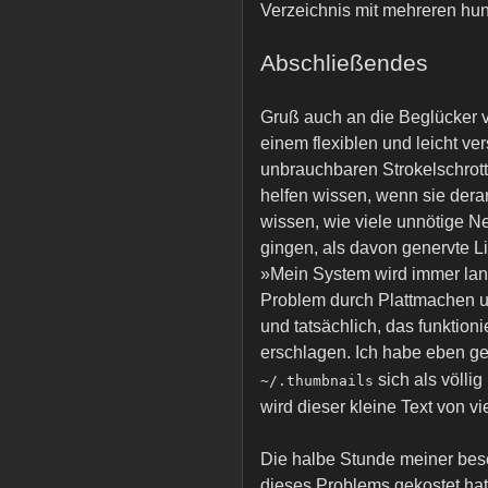
Verzeichnis mit mehreren hun
Abschließendes
Gruß auch an die Beglücker
einem flexiblen und leicht v
unbrauchbaren Strokelschrott 
helfen wissen, wenn sie dera
wissen, wie viele unnötige N
gingen, als davon genervte 
»Mein System wird immer lan
Problem durch Plattmachen un
und tatsächlich, das funkti
erschlagen. Ich habe eben ge
sich als völlig
~/.thumbnails
wird dieser kleine Text von v
Die halbe Stunde meiner bes
dieses Problems gekostet ha