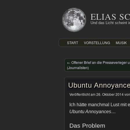
Zum
Inhalt
ELIAS 
springen
Und das Licht scheint in
START
VORSTELLUNG
MUSIK
←
Offener Brief an die Presseverleger 
(Journalisten)
Ubuntu Annoyances
Veröffentlicht am
26. Oktober 2014
vo
Ich hätte manchmal Lust mit e
Ubuntu Annoyances
…
Das Problem