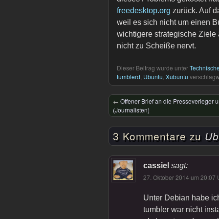
freedesktop.org
zurück. Auf d
weil es sich nicht um einen B
wichtigere strategische Ziele 
nicht zu Scheiße nervt.
Dieser Beitrag wurde unter
Technisch
tumblerd
,
Ubuntu
,
Xubuntu
verschlagwo
←
Offener Brief an die Presseverleger 
(Journalisten)
3 Kommentare zu
Ub
cassiel
sagt:
27. Oktober 2014 um 20:07 
Unter Debian habe ic
tumbler war nicht inst