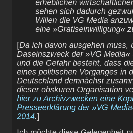
erheblichen wirtschaftliche
sehen sich dadurch gezwu
Willen die VG Media anzuw
eine »Gratiseinwilligung« z
[
Da ich davon ausgehen muss, d
Daseinszweck der »VG Media« da
und die Gefahr besteht, dass di
eines politischen Vorganges in 
Deutschland demnächst zusamm
dieser obskuren Organisation v
hier zu Archivzwecken eine Kopi
Presseerklärung der »VG Media
2014
.
]
Ich möchte diese Gelegenheit nu