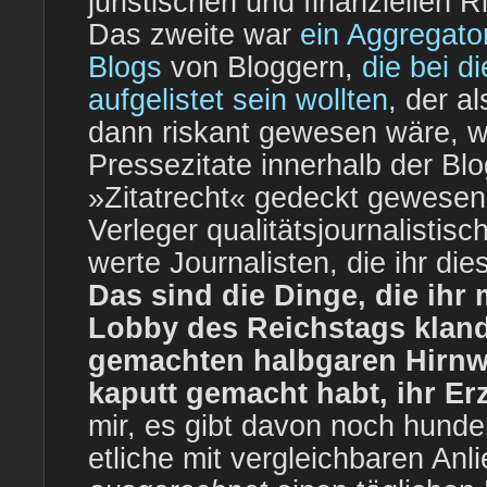
juristischen und finanziellen 
Das zweite war
ein Aggregato
Blogs
von Bloggern,
die bei d
aufgelistet sein wollten
, der a
dann riskant gewesen wäre, w
Pressezitate innerhalb der Bl
»Zitatrecht« gedeckt gewesen
Verleger qualitätsjournalistis
werte Journalisten, die ihr di
Das sind die Dinge, die ihr 
Lobby des Reichstags kland
gemachten halbgaren Hirnwi
kaputt gemacht habt, ihr Er
mir, es gibt davon noch hunder
etliche mit vergleichbaren Anli