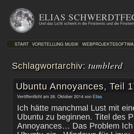
Zum
Inhalt
ELIAS SCHWERDTFE
springen
Und das Licht scheint in die Finsternis und die Finstern
START
VORSTELLUNG
MUSIK
WEBPROJEKTE
SOFTWA
tumblerd
Schlagwortarchiv:
Ubuntu Annoyances, Teil 
Veröffentlicht am
26. Oktober 2014
von
Elias
Ich hätte manchmal Lust mit ein
Ubuntu zu beginnen. Titel des P
Annoyances… Das Problem Ich sp