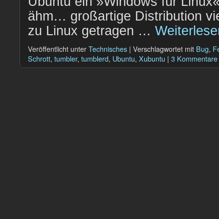
Ubuntu ein »Windows für Linux«
ähm… großartige Distribution v
zu Linux getragen …
Weiterles
Veröffentlicht unter
Technisches
|
Verschlagwortet mit
Bug
,
Fe
Schrott
,
tumbler
,
tumblerd
,
Ubuntu
,
Xubuntu
|
3 Kommentare