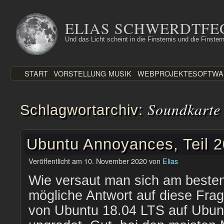
Zum
Inhalt
ELIAS SCHWERDTFE
springen
Und das Licht scheint in die Finsternis und die Finstern
START
VORSTELLUNG
MUSIK
WEBPROJEKTE
SOFTWA
Soundkarte
Schlagwortarchiv:
Ubuntu Annoyances, Teil 
Veröffentlicht am
10. November 2020
von
Elias
Wie versaut man sich am besten
mögliche Antwort auf diese Fra
von Ubuntu 18.04 LTS auf Ubun