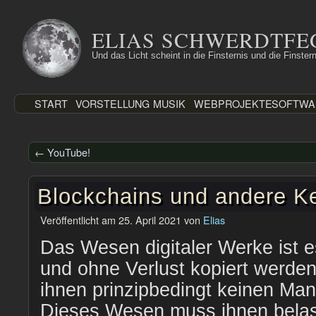
Zum
Inhalt
ELIAS SCHWERDTFE
springen
Und das Licht scheint in die Finsternis und die Finstern
START
VORSTELLUNG
MUSIK
WEBPROJEKTE
SOFTWA
←
YouTube!
Blockchains und andere K
Veröffentlicht am
25. April 2021
von
Elias
Das Wesen digitaler Werke ist es
und ohne Verlust kopiert werde
ihnen prinzipbedingt keinen Ma
Dieses Wesen muss ihnen belas