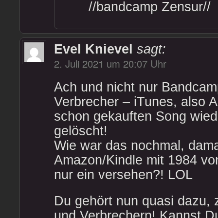
//bandcamp Zensur//
Evel Knievel
sagt:
2. Juli 2021 um 20:07 Uhr
Ach und nicht nur Bandcam
Verbrecher – iTunes, also A
schon gekauften Song wied
gelöscht!
Wie war das nochmal, dama
Amazon/Kindle mit 1984 von
nur ein versehen?! LOL
Du gehört nun quasi dazu,
und Verbrechern! Kannst D