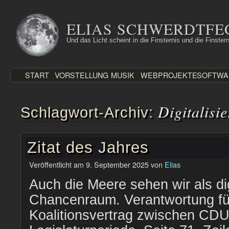
Zum
Inhalt
ELIAS SCHWERDTFE
springen
Und das Licht scheint in die Finsternis und die Finstern
START
VORSTELLUNG
MUSIK
WEBPROJEKTE
SOFTWA
Digitalisi
Schlagwort-Archiv:
Zitat des Jahres
Veröffentlicht am
9. September 2025
von
Elias
Auch die Meere sehen wir als di
Chancenraum. Verantwortung fü
Koalitionsvertrag zwischen CD