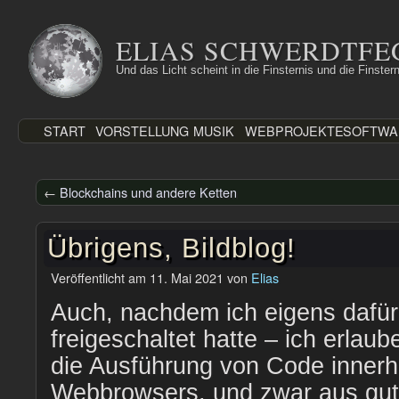
Zum
Inhalt
ELIAS SCHWERDTFE
springen
Und das Licht scheint in die Finsternis und die Finstern
START
VORSTELLUNG
MUSIK
WEBPROJEKTE
SOFTWA
←
Blockchains und andere Ketten
Übrigens, Bildblog!
Veröffentlicht am
11. Mai 2021
von
Elias
Auch, nachdem ich eigens dafür
freigeschaltet hatte – ich erlaub
die Ausführung von Code innerh
Webbrowsers, und zwar aus gut