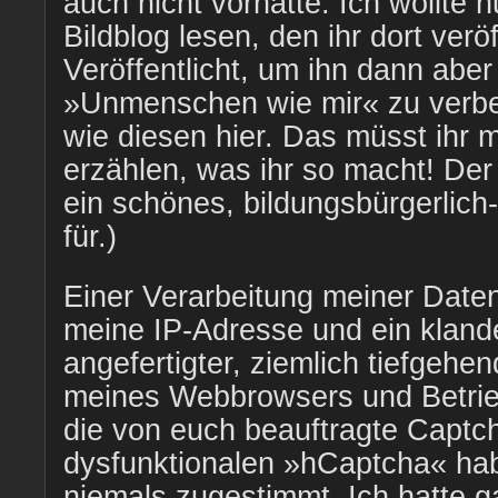
auch nicht vorhatte. Ich wollte n
Bildblog lesen, den ihr dort veröf
Veröffentlicht, um ihn dann aber
»Unmenschen wie mir« zu verbe
wie diesen hier. Das müsst ihr 
erzählen, was ihr so macht! Der
ein schönes, bildungsbürgerlic
für.)
Einer Verarbeitung meiner Daten
meine IP-Adresse und ein klande
angefertigter, ziemlich tiefgehen
meines Webbrowsers und Betri
die von euch beauftragte Captch
dysfunktionalen »hCaptcha« habe
niemals zugestimmt. Ich hatte g