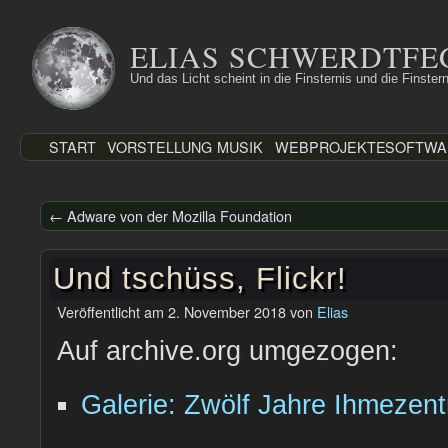
Zum
Inhalt
ELIAS SCHWERDTFE
springen
Und das Licht scheint in die Finsternis und die Finstern
START
VORSTELLUNG
MUSIK
WEBPROJEKTE
SOFTWA
←
Adware von der Mozilla Foundation
Und tschüss, Flickr!
Veröffentlicht am
2. November 2018
von
Elias
Auf archive.org umgezogen:
Galerie: Zwölf Jahre Ihmezen