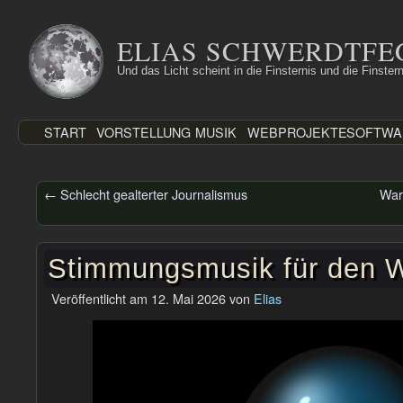
Zum
Inhalt
ELIAS SCHWERDTFE
springen
Und das Licht scheint in die Finsternis und die Finstern
START
VORSTELLUNG
MUSIK
WEBPROJEKTE
SOFTWA
←
Schlecht gealterter Journalismus
War
Stimmungsmusik für den W
Veröffentlicht am
12. Mai 2026
von
Elias