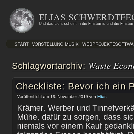
Zum
Inhalt
ELIAS SCHWERDTFE
springen
Und das Licht scheint in die Finsternis und die Finstern
START
VORSTELLUNG
MUSIK
WEBPROJEKTE
SOFTWA
Waste Eco
Schlagwortarchiv:
Checkliste: Bevor ich ein 
Veröffentlicht am
16. November 2019
von
Elias
Krämer, Werber und Tinnefverkä
Mühe, dafür zu sorgen, dass sic
niemals vor einem Kauf gedankl