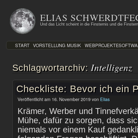
Zum
Inhalt
ELIAS SCHWERDTFE
springen
Und das Licht scheint in die Finsternis und die Finstern
START
VORSTELLUNG
MUSIK
WEBPROJEKTE
SOFTWA
Intelligenz
Schlagwortarchiv:
Checkliste: Bevor ich ein 
Veröffentlicht am
16. November 2019
von
Elias
Krämer, Werber und Tinnefverkä
Mühe, dafür zu sorgen, dass sic
niemals vor einem Kauf gedankl