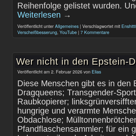
Reihenfolge gelistet wurden. U
Weiterlesen
→
Veröffentlicht unter
Allgemeines
|
Verschlagwortet mit
Enshitti
Verscheißbesserung
,
YouTube
|
7 Kommentare
Wer nicht in den Epstein-
Veröffentlicht am
2. Februar 2026
von
Elias
Diese Menschen gibt es in den E
Dragqueens; Transgender-Sport
Raubkopierer; linksgrünversifft
hungrige und verarmte Mensche
Obdachlose; Mülltonnenbrötche
Pfandflaschensammler; für ein g