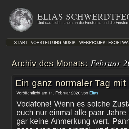
Zum
Inhalt
ELIAS SCHWERDTFE
springen
Und das Licht scheint in die Finsternis und die Finstern
START
VORSTELLUNG
MUSIK
WEBPROJEKTE
SOFTWA
Februar 2
Archiv des Monats:
Ein ganz normaler Tag mit
Veröffentlicht am
11. Februar 2026
von
Elias
Vodafone! Wenn es solche Zust
euch nur einmal alle paar Jahre 
gar keine Anmerkung wert. Panne