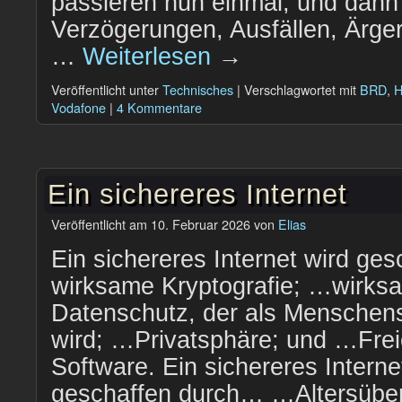
passieren nun einmal, und dan
Verzögerungen, Ausfällen, Ärger
…
Weiterlesen
→
Veröffentlicht unter
Technisches
|
Verschlagwortet mit
BRD
,
H
Vodafone
|
4 Kommentare
Ein sichereres Internet
Veröffentlicht am
10. Februar 2026
von
Elias
Ein sichereres Internet wird g
wirksame Kryptografie; …wirks
Datenschutz, der als Menschen
wird; …Privatsphäre; und …Frei
Software. Ein sichereres Interne
geschaffen durch… …Altersübe