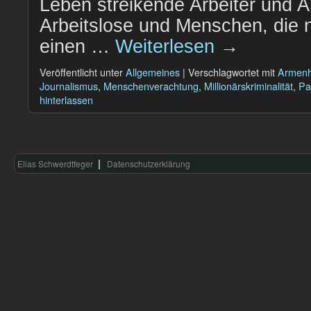
Leben streikende Arbeiter und A
Arbeitslose und Menschen, die nic
einen …
Weiterlesen
→
Veröffentlicht unter
Allgemeines
|
Verschlagwortet mit
Armen
Journalismus
,
Menschenverachtung
,
Millionärskriminalität
,
Pa
hinterlassen
Elias Schwerdtfeger
Datenschutzerklärung