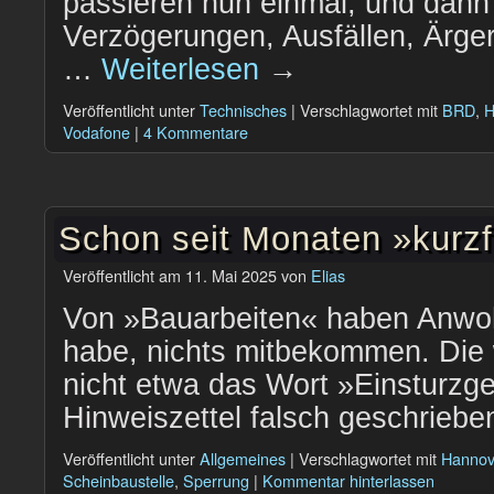
passieren nun einmal, und dan
Verzögerungen, Ausfällen, Ärger
…
Weiterlesen
→
Veröffentlicht unter
Technisches
|
Verschlagwortet mit
BRD
,
H
Vodafone
|
4 Kommentare
Schon seit Monaten »kurzfr
Veröffentlicht am
11. Mai 2025
von
Elias
Von »Bauarbeiten« haben Anwohn
habe, nichts mitbekommen. Die
nicht etwa das Wort »Einsturzge
Hinweiszettel falsch geschrieb
Veröffentlicht unter
Allgemeines
|
Verschlagwortet mit
Hannov
Scheinbaustelle
,
Sperrung
|
Kommentar hinterlassen