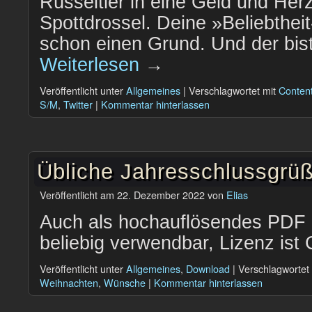
Rüsseltier in eine Geld und Her
Spottdrossel. Deine »Beliebtheit«
schon einen Grund. Und der bist
Weiterlesen
→
Veröffentlicht unter
Allgemeines
|
Verschlagwortet mit
Content
S/M
,
Twitter
|
Kommentar hinterlassen
Übliche Jahresschlussgrü
Veröffentlicht am
22. Dezember 2022
von
Elias
Auch als hochauflösendes PDF 
beliebig verwendbar, Lizenz is
Veröffentlicht unter
Allgemeines
,
Download
|
Verschlagwortet 
Weihnachten
,
Wünsche
|
Kommentar hinterlassen