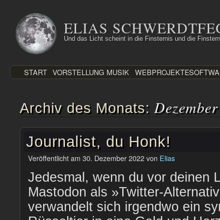
Zum
Inhalt
ELIAS SCHWERDTFE
springen
Und das Licht scheint in die Finsternis und die Finstern
START
VORSTELLUNG
MUSIK
WEBPROJEKTE
SOFTWA
Dezember
Archiv des Monats:
Journalist, du Honk!
Veröffentlicht am
30. Dezember 2022
von
Elias
Jedesmal, wenn du vor deinen 
Mastodon als »Twitter-Alternati
verwandelt sich irgendwo ein s