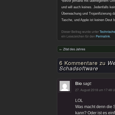
²Bevor jemand mit überlegenem Gri
und will auch keines. Jedenfalls ke
Überwachung und Trojanifizierung d
Tasche, und Apple ist keinen Deut b
Dieser Beitrag wurde unter
Technisch
ein Lesezeichen für den
Permalink
.
←
Zitat des Jahres
6 Kommentare zu
We
Schadsoftware
Bio
sagt:
27. August 2018 um 17:48 U
LOL
Was macht denn die S
kann? Oder ist es ein