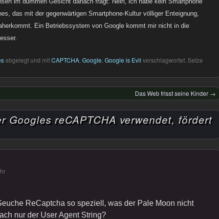
nsen im dummen Gesicht danach fragt: Nein, ich habe kein Smartphone
ines, das mit der gegenwärtigen Smartphone-Kultur völliger Enteignung,
aherkommt. Ein Betriebssystem von Google kommt mir nicht in die
esser.
es
abgelegt und mit
CAPTCHA
,
Google
,
Google is Evil
verschlagwortet. Setze
Das Web frisst seine Kinder
→
r Googles reCAPTCHA verwendet, fördert
hr
euche ReCaptcha so speziell, was der Pale Moon nicht
fach nur der User Agent String?