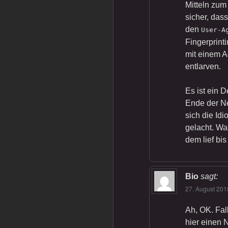
Mitteln zum
sicher, das
den
User-A
Fingerprinti
mit einem A
entlarven.
Es ist ein D
Ende der Ne
sich die Id
gelacht. Wa
dem lief bis
Bio
sagt:
27. August 201
Ah, OK. Fal
hier einen 