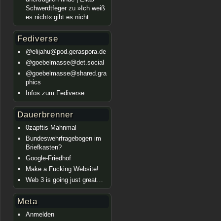
Schwerdtfeger
zu
»Ich weiß
es nicht« gibt es nicht
Fediverse
@elijahu@pod.geraspora.de
@goebelmasse@det.social
@goebelmasse@shared.gra
phics
Infos zum Fediverse
Dauerbrenner
0zapftis-Mahnmal
Bundeswehrfragebogen im
Briefkasten?
Google-Friedhof
Make a Fucking Website!
Web 3 is going just great…
Meta
Anmelden