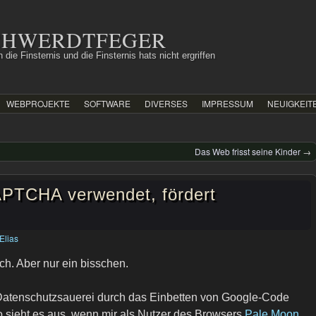
SCHWERDTFEGER
 die Finsternis und die Finsternis hats nicht ergriffen
WEBPROJEKTE
SOFTWARE
DIVERSES
IMPRESSUM
NEUIGKEIT
Das Web frisst seine Kinder
→
PTCHA verwendet, fördert
Elias
sch. Aber nur ein bisschen.
 Datenschutzsauerei durch das Einbetten von Google-Code
 sieht es aus, wenn mir als Nutzer des Browsers
Pale Moon