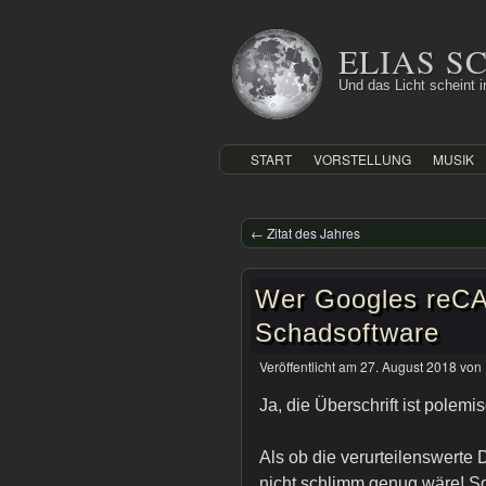
Zum
Inhalt
ELIAS 
springen
Und das Licht scheint in
START
VORSTELLUNG
MUSIK
←
Zitat des Jahres
Wer Googles reCA
Schadsoftware
Veröffentlicht am
27. August 2018
von
Ja, die Überschrift ist polemi
Als ob die verurteilenswerte
nicht schlimm genug wäre! So