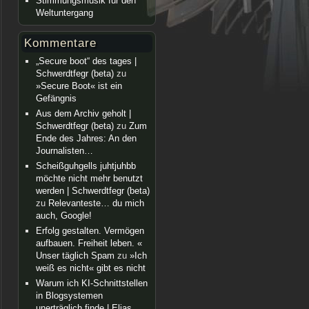
Stimmungsmusik für den
Weltuntergang
Kommentare
„Secure boot“ des tages |
Schwerdtfegr (beta)
zu
»Secure Boot« ist ein
Gefängnis
Aus dem Archiv geholt |
Schwerdtfegr (beta)
zu
Zum
Ende des Jahres: An den
Journalisten…
Scheißguhgells juhtjuhbb
möchte nicht mehr benutzt
werden | Schwerdtfegr (beta)
zu
Relevanteste… du mich
auch, Google!
Erfolg gestalten. Vermögen
aufbauen. Freiheit leben. «
Unser täglich Spam
zu
»Ich
weiß es nicht« gibt es nicht
Warum ich KI-Schnittstellen
in Blogsystemen
unerträglich finde | Elias