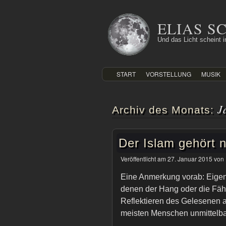
Zum
Inhalt
ELIAS 
springen
Und das Licht scheint in
START
VORSTELLUNG
MUSIK
J
Archiv des Monats:
Der Islam gehört 
Veröffentlicht am
27. Januar 2015
von
Eine Anmerkung vorab: Eigens
denen der Hang oder die Fäh
Reflektieren des Gelesenen ab
meisten Menschen unmittelba