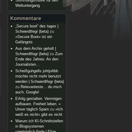
Stimmungsmusik für den
Weltuntergang
Kommentare
„Secure boot“ des tages |
Schwerdtfegr (beta)
zu
»Secure Boot« ist ein
Gefängnis
Aus dem Archiv geholt |
Schwerdtfegr (beta)
zu
Zum
Ende des Jahres: An den
Journalisten…
Scheißguhgells juhtjuhbb
möchte nicht mehr benutzt
werden | Schwerdtfegr (beta)
zu
Relevanteste… du mich
auch, Google!
Erfolg gestalten. Vermögen
aufbauen. Freiheit leben. «
Unser täglich Spam
zu
»Ich
weiß es nicht« gibt es nicht
Warum ich KI-Schnittstellen
in Blogsystemen
unerträglich finde | Elias