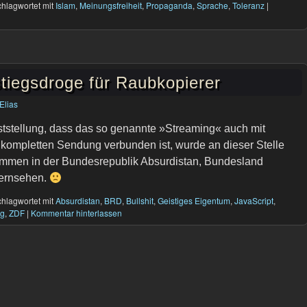
hlagwortet mit
Islam
,
Meinungsfreiheit
,
Propaganda
,
Sprache
,
Toleranz
|
tiegsdroge für Raubkopierer
Elias
tstellung, dass das so genannte »Streaming« auch mit
ompletten Sendung verbunden ist, wurde an dieser Stelle
kommen in der Bundesrepublik Absurdistan, Bundesland
fernsehen.
hlagwortet mit
Absurdistan
,
BRD
,
Bullshit
,
Geistiges Eigentum
,
JavaScript
,
ng
,
ZDF
|
Kommentar hinterlassen