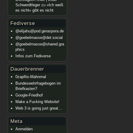
Schwerdtfeger
zu
»Ich weiß
es nicht« gibt es nicht
Fediverse
@elijahu@pod.geraspora.de
@goebelmasse@det.social
@goebelmasse@shared.gra
phics
Infos zum Fediverse
Dauerbrenner
0zapftis-Mahnmal
Bundeswehrfragebogen im
Briefkasten?
Google-Friedhof
Make a Fucking Website!
Web 3 is going just great…
Meta
Anmelden