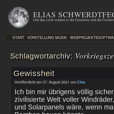
Zum
Inhalt
ELIAS SCHWERDTFE
springen
Und das Licht scheint in die Finsternis und die Finstern
START
VORSTELLUNG
MUSIK
WEBPROJEKTE
SOFTWA
Vorkriegsze
Schlagwortarchiv:
Gewissheit
Veröffentlicht am
27. August 2021
von
Elias
Ich bin mir übrigens völlig siche
zivilisierte Welt voller Windräde
und Solarpanels wäre, wenn ma