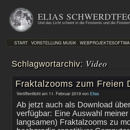
Zum
Inhalt
ELIAS SCHWERDTFE
springen
Und das Licht scheint in die Finsternis und die Finstern
START
VORSTELLUNG
MUSIK
WEBPROJEKTE
SOFTWA
Video
Schlagwortarchiv:
Fraktalzooms zum Freien
Veröffentlicht am
11. Februar 2019
von
Elias
Ab jetzt auch als Download über
verfügbar: Eine Auswahl meiner 
langsamen) Fraktalzooms zu m