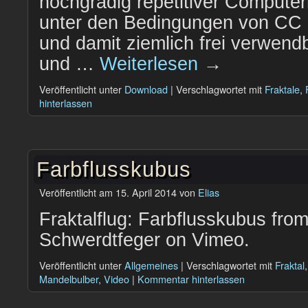
hochgradig repetitiver Computer
unter den Bedingungen von CC B
und damit ziemlich frei verwend
und …
Weiterlesen
→
Veröffentlicht unter
Download
|
Verschlagwortet mit
Fraktale
,
hinterlassen
Farbflusskubus
Veröffentlicht am
15. April 2014
von
Elias
Fraktalflug: Farbflusskubus from
Schwerdtfeger on Vimeo.
Veröffentlicht unter
Allgemeines
|
Verschlagwortet mit
Fraktal
Mandelbulber
,
Video
|
Kommentar hinterlassen