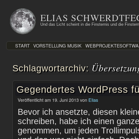
Zum
Inhalt
ELIAS SCHWERDTFE
springen
Und das Licht scheint in die Finsternis und die Finstern
START
VORSTELLUNG
MUSIK
WEBPROJEKTE
SOFTWA
Übersetzun
Schlagwortarchiv:
Gegendertes WordPress fü
Veröffentlicht am
19. Juni 2013
von
Elias
Bevor ich ansetzte, diesen klein
schreiben, habe ich einen ganz
genommen, um jeden Trollimpuls