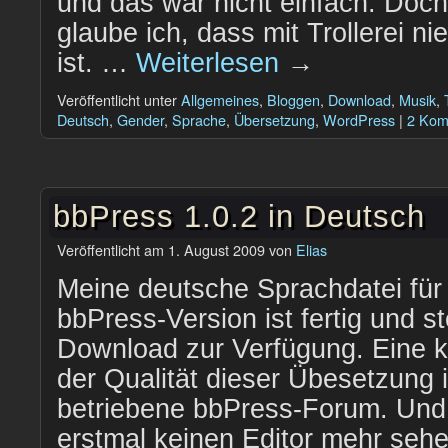
und das war nicht einfach. Doch
glaube ich, dass mit Trollerei 
ist. …
Weiterlesen
→
Veröffentlicht unter
Allgemeines
,
Bloggen
,
Download
,
Musik
,
Deutsch
,
Gender
,
Sprache
,
Übersetzung
,
WordPress
|
2 Kom
bbPress 1.0.2 in Deutsch
Veröffentlicht am
1. August 2009
von
Elias
Meine deutsche Sprachdatei für 
bbPress-Version ist fertig und s
Download zur Verfügung. Eine k
der Qualität dieser Übesetzung 
betriebene bbPress-Forum. Und 
erstmal keinen Editor mehr se