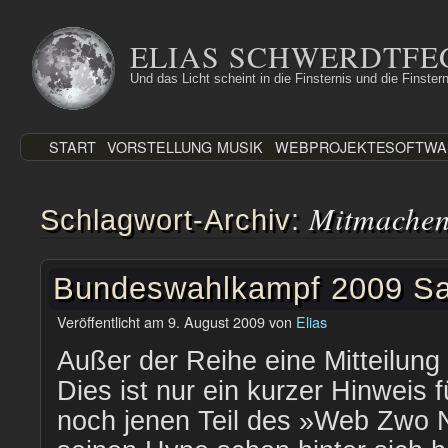
Zum
Inhalt
ELIAS SCHWERDTFE
springen
Und das Licht scheint in die Finsternis und die Finstern
START
VORSTELLUNG
MUSIK
WEBPROJEKTE
SOFTWA
Mitmache
Schlagwort-Archiv:
Bundeswahlkampf 2009 Sati
Veröffentlicht am
9. August 2009
von
Elias
Außer der Reihe eine Mitteilung
Dies ist nur ein kurzer Hinweis f
noch jenen Teil des »Web Zwo N