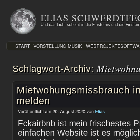
Zum
Inhalt
ELIAS SCHWERDTFE
springen
Und das Licht scheint in die Finsternis und die Finstern
START
VORSTELLUNG
MUSIK
WEBPROJEKTE
SOFTWA
Mietwohn
Schlagwort-Archiv:
Mietwohungsmissbrauch i
melden
Veröffentlicht am
20. August 2020
von
Elias
Fckairbnb ist mein frischestes P
einfachen Website ist es mögli