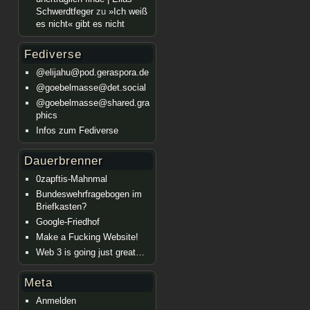
Schwerdtfeger
zu
»Ich weiß
es nicht« gibt es nicht
Fediverse
@elijahu@pod.geraspora.de
@goebelmasse@det.social
@goebelmasse@shared.gra
phics
Infos zum Fediverse
Dauerbrenner
0zapftis-Mahnmal
Bundeswehrfragebogen im
Briefkasten?
Google-Friedhof
Make a Fucking Website!
Web 3 is going just great…
Meta
Anmelden