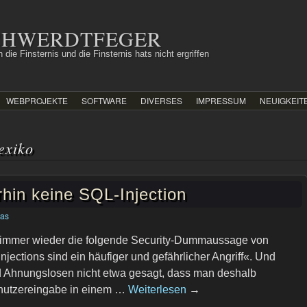
SCHWERDTFEGER
 die Finsternis und die Finsternis hats nicht ergriffen
WEBPROJEKTE
SOFTWARE
DIVERSES
IMPRESSUM
NEUIGKEIT
exiko
hin keine SQL-Injection
ias
h immer wieder die folgende Security-Dummaussage von
ections sind ein häufiger und gefährlicher Angriff«. Und
Ahnungslosen nicht etwa gesagt, dass man deshalb
enutzereingabe in einem …
Weiterlesen
→