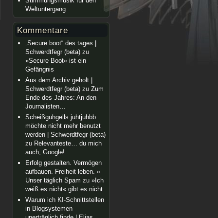
Stimmungsmusik für den
Weltuntergang
Kommentare
„Secure boot“ des tages |
Schwerdtfegr (beta)
zu
»Secure Boot« ist ein
Gefängnis
Aus dem Archiv geholt |
Schwerdtfegr (beta)
zu
Zum
Ende des Jahres: An den
Journalisten…
Scheißguhgells juhtjuhbb
möchte nicht mehr benutzt
werden | Schwerdtfegr (beta)
zu
Relevanteste… du mich
auch, Google!
Erfolg gestalten. Vermögen
aufbauen. Freiheit leben. «
Unser täglich Spam
zu
»Ich
weiß es nicht« gibt es nicht
Warum ich KI-Schnittstellen
in Blogsystemen
unerträglich finde | Elias