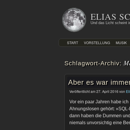
Zum
Inhalt
ELIAS 
springen
Und das Licht scheint in
START
VORSTELLUNG
MUSIK
M
Schlagwort-Archiv:
Aber es war immer
Veröffentlicht am
27. April 2016
von
El
Vor ein paar Jahren habe ic
Ahnungslosen gehört: »SQL-Inj
dann haben die Dummen und 
niemals unvorsichtig eine B