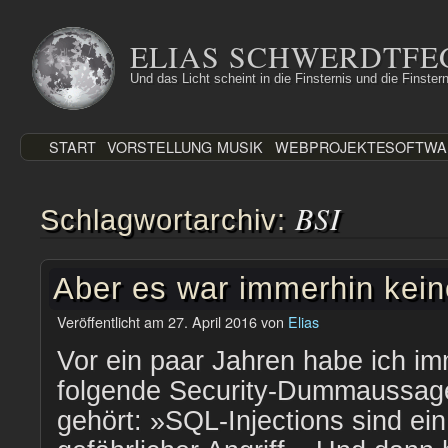
Zum
Inhalt
ELIAS SCHWERDTFE
springen
Und das Licht scheint in die Finsternis und die Finstern
START
VORSTELLUNG
MUSIK
WEBPROJEKTE
SOFTWA
BSI
Schlagwortarchiv:
Aber es war immerhin kein
Veröffentlicht am
27. April 2016
von
Elias
Vor ein paar Jahren habe ich im
folgende Security-Dummaussag
gehört: »SQL-Injections sind ein