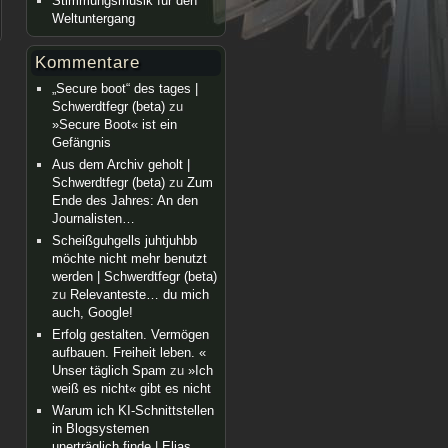
Stimmungsmusik für den
Weltuntergang
Kommentare
„Secure boot“ des tages |
Schwerdtfegr (beta)
zu
»Secure Boot« ist ein
Gefängnis
Aus dem Archiv geholt |
Schwerdtfegr (beta)
zu
Zum
Ende des Jahres: An den
Journalisten…
Scheißguhgells juhtjuhbb
möchte nicht mehr benutzt
werden | Schwerdtfegr (beta)
zu
Relevanteste… du mich
auch, Google!
Erfolg gestalten. Vermögen
aufbauen. Freiheit leben. «
Unser täglich Spam
zu
»Ich
weiß es nicht« gibt es nicht
Warum ich KI-Schnittstellen
in Blogsystemen
unerträglich finde | Elias