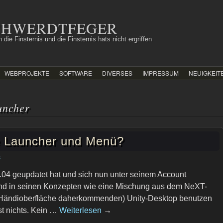
SCHWERDTFEGER
 die Finsternis und die Finsternis hats nicht ergriffen
WEBPROJEKTE
SOFTWARE
DIVERSES
IMPRESSUM
NEUIGKEIT
uncher
e Launcher und Menü?
s
1.04 geupdatet hat und sich nun unter seinem Account
und in seinen Konzepten wie eine Mischung aus dem NeXT-
 Händioberfläche daherkommenden) Unity-Desktop benutzen
t nichts. Kein …
Weiterlesen
→