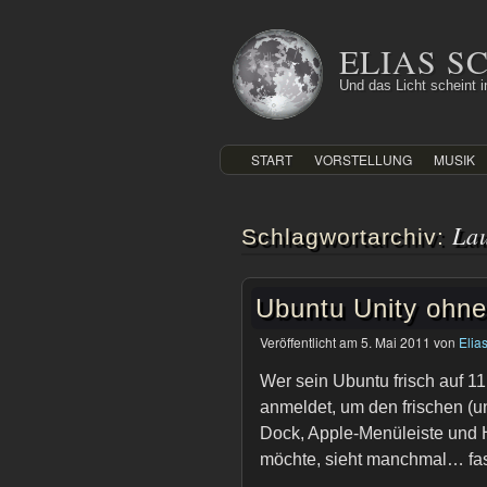
Zum
Inhalt
ELIAS 
springen
Und das Licht scheint in
START
VORSTELLUNG
MUSIK
La
Schlagwortarchiv:
Ubuntu Unity ohn
Veröffentlicht am
5. Mai 2011
von
Elia
Wer sein Ubuntu frisch auf 1
anmeldet, um den frischen (
Dock, Apple-Menüleiste und
möchte, sieht manchmal… fas