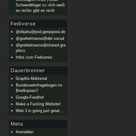
Schwerdtfeger
zu
»Ich weiß
es nicht« gibt es nicht
Fediverse
@elijahu@pod.geraspora.de
@goebelmasse@det.social
@goebelmasse@shared.gra
phics
Infos zum Fediverse
Dauerbrenner
0zapftis-Mahnmal
Bundeswehrfragebogen im
Briefkasten?
Google-Friedhof
Make a Fucking Website!
Web 3 is going just great…
Meta
Anmelden