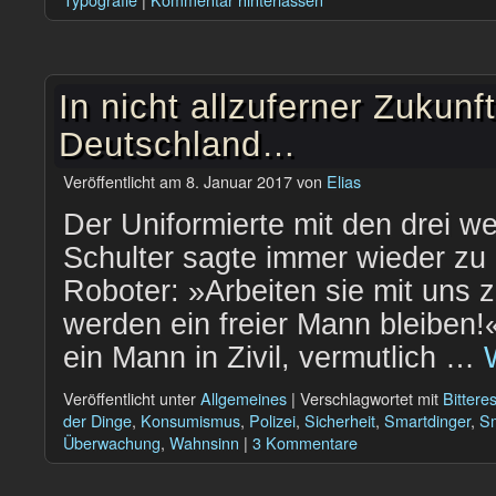
In nicht allzuferner Zukunft
Deutschland…
Veröffentlicht am
8. Januar 2017
von
Elias
Der Uniformierte mit den drei w
Schulter sagte immer wieder zu m
Roboter: »Arbeiten sie mit uns
werden ein freier Mann bleiben!
ein Mann in Zivil, vermutlich …
Veröffentlicht unter
Allgemeines
|
Verschlagwortet mit
Bittere
der Dinge
,
Konsumismus
,
Polizei
,
Sicherheit
,
Smartdinger
,
S
Überwachung
,
Wahnsinn
|
3 Kommentare