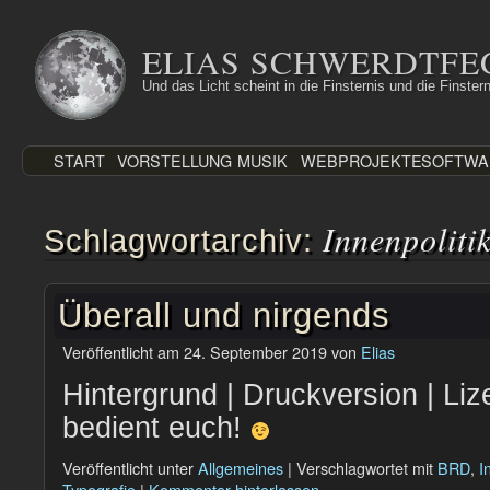
Zum
Inhalt
ELIAS SCHWERDTFE
springen
Und das Licht scheint in die Finsternis und die Finstern
START
VORSTELLUNG
MUSIK
WEBPROJEKTE
SOFTWA
Innenpoliti
Schlagwortarchiv:
Überall und nirgends
Veröffentlicht am
24. September 2019
von
Elias
Hintergrund | Druckversion | Li
bedient euch!
Veröffentlicht unter
Allgemeines
|
Verschlagwortet mit
BRD
,
I
Typografie
|
Kommentar hinterlassen