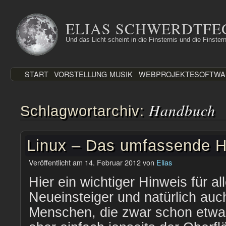
Zum
Inhalt
ELIAS SCHWERDTFE
springen
Und das Licht scheint in die Finsternis und die Finstern
START
VORSTELLUNG
MUSIK
WEBPROJEKTE
SOFTWA
Handbuch
Schlagwortarchiv:
Linux – Das umfassende 
Veröffentlicht am
14. Februar 2012
von
Elias
Hier ein wichtiger Hinweis für al
Neueinsteiger und natürlich auch
Menschen, die zwar schon etwas