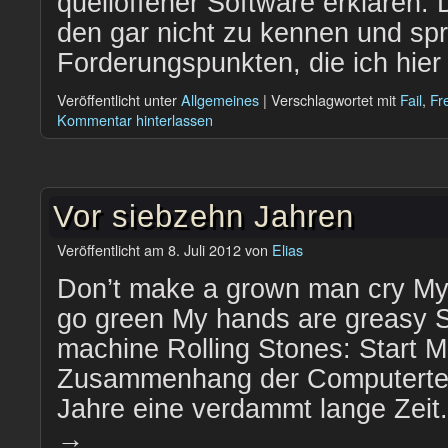
quelloffener Software erklären.
den gar nicht zu kennen und spr
Forderungspunkten, die ich hie
Veröffentlicht unter
Allgemeines
|
Verschlagwortet mit
Fail
,
Fr
Kommentar hinterlassen
Vor siebzehn Jahren
Veröffentlicht am
8. Juli 2012
von
Elias
Don’t make a grown man cry My 
go green My hands are greasy 
machine Rolling Stones: Start M
Zusammenhang der Computertec
Jahre eine verdammt lange Zei
→